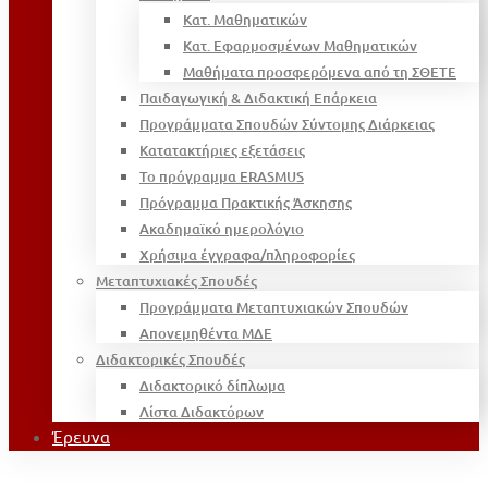
Κατ. Μαθηματικών
Κατ. Εφαρμοσμένων Μαθηματικών
Μαθήματα προσφερόμενα από τη ΣΘΕΤΕ
Παιδαγωγική & Διδακτική Επάρκεια
Προγράμματα Σπουδών Σύντομης Διάρκειας
Κατατακτήριες εξετάσεις
Το πρόγραμμα ERASMUS
Πρόγραμμα Πρακτικής Άσκησης
Ακαδημαϊκό ημερολόγιο
Χρήσιμα έγγραφα/πληροφορίες
Μεταπτυχιακές Σπουδές
Προγράμματα Μεταπτυχιακών Σπουδών
Απονεμηθέντα ΜΔΕ
Διδακτορικές Σπουδές
Διδακτορικό δίπλωμα
Λίστα Διδακτόρων
Έρευνα