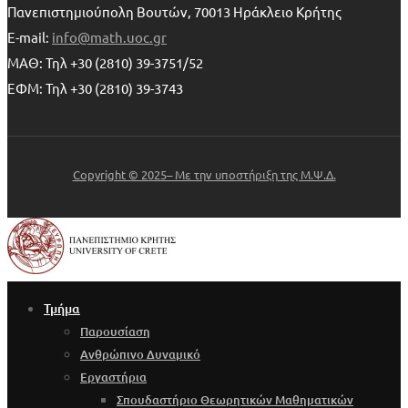
Πανεπιστημιούπολη Βουτών, 70013 Ηράκλειο Κρήτης
E-mail:
info@math.uoc.gr
ΜΑΘ: Τηλ +30 (2810) 39-3751/52
ΕΦΜ: Τηλ +30 (2810) 39-3743
Copyright © 2025– Με την υποστήριξη της Μ.Ψ.Δ.
Τμήμα
Παρουσίαση
Ανθρώπινο Δυναμικό
Εργαστήρια
Σπουδαστήριο Θεωρητικών Μαθηματικών