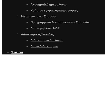
Ακαδημαϊκό ημερολόγιο
Χρήσιμα έγγραφα/πληροφορίες
Μεταπτυχιακές Σπουδές
Προγράμματα Μεταπτυχιακών Σπουδών
Απονεμηθέντα ΜΔΕ
Διδακτορικές Σπουδές
Διδακτορικό δίπλωμα
Λίστα Διδακτόρων
Έρευνα