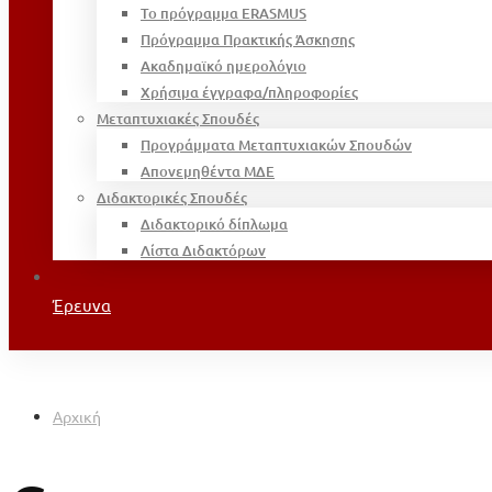
Το πρόγραμμα ERASMUS
Πρόγραμμα Πρακτικής Άσκησης
Ακαδημαϊκό ημερολόγιο
Χρήσιμα έγγραφα/πληροφορίες
Μεταπτυχιακές Σπουδές
Προγράμματα Μεταπτυχιακών Σπουδών
Απονεμηθέντα ΜΔΕ
Διδακτορικές Σπουδές
Διδακτορικό δίπλωμα
Λίστα Διδακτόρων
Έρευνα
Αρχική