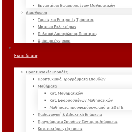
Εργαστήριο Εφαρμοσμένων Μαθηματικών
Διάρθρωση
Τομείς και Επιτροπές Τμήματος
Μητρώο Εκλεκτόρων
Πολιτική Διασφάλισης Ποιότητας
Χρήσιμα έγγραφα
Εκπαίδευση
Προπτυχιακές Σπουδές
Προπτυχιακά Προγράμματα Σπουδών
Μαθήματα
Κατ. Μαθηματικών
Κατ. Εφαρμοσμένων Μαθηματικών
Μαθήματα προσφερόμενα από τη ΣΘΕΤΕ
Παιδαγωγική & Διδακτική Επάρκεια
Προγράμματα Σπουδών Σύντομης Διάρκειας
Κατατακτήριες εξετάσεις