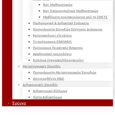
Κατ. Μαθηματικών
Κατ. Εφαρμοσμένων Μαθηματικών
Μαθήματα προσφερόμενα από τη ΣΘΕΤΕ
Παιδαγωγική & Διδακτική Επάρκεια
Προγράμματα Σπουδών Σύντομης Διάρκειας
Κατατακτήριες εξετάσεις
Το πρόγραμμα ERASMUS
Πρόγραμμα Πρακτικής Άσκησης
Ακαδημαϊκό ημερολόγιο
Χρήσιμα έγγραφα/πληροφορίες
Μεταπτυχιακές Σπουδές
Προγράμματα Μεταπτυχιακών Σπουδών
Απονεμηθέντα ΜΔΕ
Διδακτορικές Σπουδές
Διδακτορικό δίπλωμα
Λίστα Διδακτόρων
Έρευνα