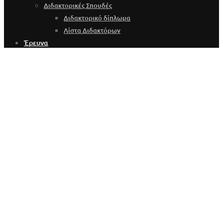
Διδακτορικές Σπουδές
Διδακτορικό δίπλωμα
Λίστα Διδακτόρων
Έρευνα