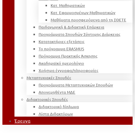
Κατ. Μαθηματικών
Κατ. Εφαρμοσμένων Μαθηματικών
Μαθήματα προσφερόμενα από τη ΣΘΕΤΕ
Παιδαγωγική & Διδακτική Επάρκεια
Προγράμματα Σπουδών Σύντομης Διάρκειας
Κατατακτήριες εξετάσεις
Το πρόγραμμα ERASMUS
Πρόγραμμα Πρακτικής Άσκησης
Ακαδημαϊκό ημερολόγιο
Χρήσιμα έγγραφα/πληροφορίες
Μεταπτυχιακές Σπουδές
Προγράμματα Μεταπτυχιακών Σπουδών
Απονεμηθέντα ΜΔΕ
Διδακτορικές Σπουδές
Διδακτορικό δίπλωμα
Λίστα Διδακτόρων
Έρευνα