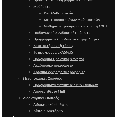
Προπτυχιακά Προγράμματα Σπουδών
Μαθήματα
Κατ. Μαθηματικών
Κατ. Εφαρμοσμένων Μαθηματικών
Μαθήματα προσφερόμενα από τη ΣΘΕΤΕ
Παιδαγωγική & Διδακτική Επάρκεια
Προγράμματα Σπουδών Σύντομης Διάρκειας
Κατατακτήριες εξετάσεις
Το πρόγραμμα ERASMUS
Πρόγραμμα Πρακτικής Άσκησης
Ακαδημαϊκό ημερολόγιο
Χρήσιμα έγγραφα/πληροφορίες
Μεταπτυχιακές Σπουδές
Προγράμματα Μεταπτυχιακών Σπουδών
Απονεμηθέντα ΜΔΕ
Διδακτορικές Σπουδές
Διδακτορικό δίπλωμα
Λίστα Διδακτόρων