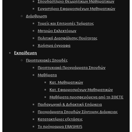
Σπουδαστήριο Θεωρητικών Μαθηματικών
Εργαστήριο Εφαρμοσμένων Μαθηματικών
Διάρθρωση
Τομείς και Επιτροπές Τμήματος
Μητρώο Εκλεκτόρων
Πολιτική Διασφάλισης Ποιότητας
Χρήσιμα έγγραφα
Εκπαίδευση
Προπτυχιακές Σπουδές
Προπτυχιακά Προγράμματα Σπουδών
Μαθήματα
Κατ. Μαθηματικών
Κατ. Εφαρμοσμένων Μαθηματικών
Μαθήματα προσφερόμενα από τη ΣΘΕΤΕ
Παιδαγωγική & Διδακτική Επάρκεια
Προγράμματα Σπουδών Σύντομης Διάρκειας
Κατατακτήριες εξετάσεις
Το πρόγραμμα ERASMUS