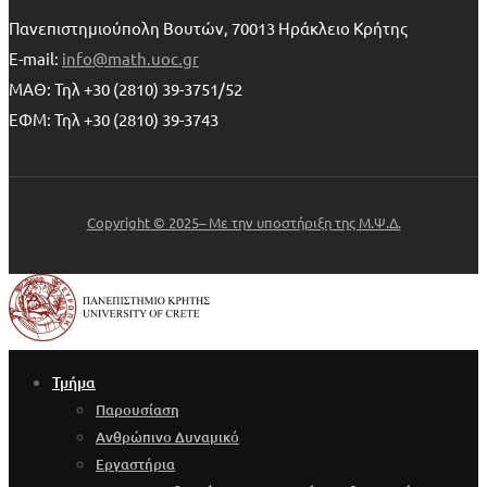
Πανεπιστημιούπολη Βουτών, 70013 Ηράκλειο Κρήτης
E-mail:
info@math.uoc.gr
ΜΑΘ: Τηλ +30 (2810) 39-3751/52
ΕΦΜ: Τηλ +30 (2810) 39-3743
Copyright © 2025– Με την υποστήριξη της Μ.Ψ.Δ.
Τμήμα
Παρουσίαση
Ανθρώπινο Δυναμικό
Εργαστήρια