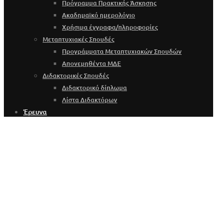
Πρόγραμμα Πρακτικής Άσκησης
Ακαδημαϊκό ημερολόγιο
Χρήσιμα έγγραφα/πληροφορίες
Μεταπτυχιακές Σπουδές
Προγράμματα Μεταπτυχιακών Σπουδών
Απονεμηθέντα ΜΔΕ
Διδακτορικές Σπουδές
Διδακτορικό δίπλωμα
Λίστα Διδακτόρων
Έρευνα