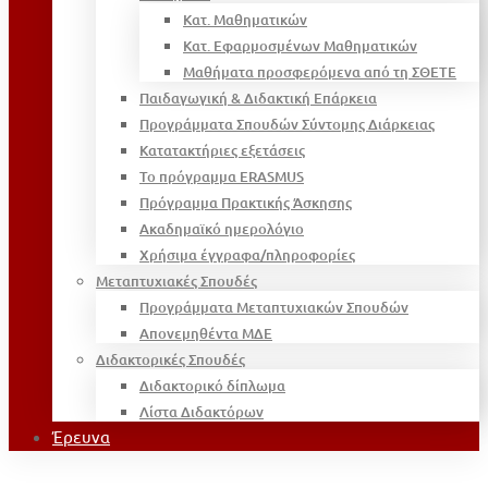
Κατ. Μαθηματικών
Κατ. Εφαρμοσμένων Μαθηματικών
Μαθήματα προσφερόμενα από τη ΣΘΕΤΕ
Παιδαγωγική & Διδακτική Επάρκεια
Προγράμματα Σπουδών Σύντομης Διάρκειας
Κατατακτήριες εξετάσεις
Το πρόγραμμα ERASMUS
Πρόγραμμα Πρακτικής Άσκησης
Ακαδημαϊκό ημερολόγιο
Χρήσιμα έγγραφα/πληροφορίες
Μεταπτυχιακές Σπουδές
Προγράμματα Μεταπτυχιακών Σπουδών
Απονεμηθέντα ΜΔΕ
Διδακτορικές Σπουδές
Διδακτορικό δίπλωμα
Λίστα Διδακτόρων
Έρευνα