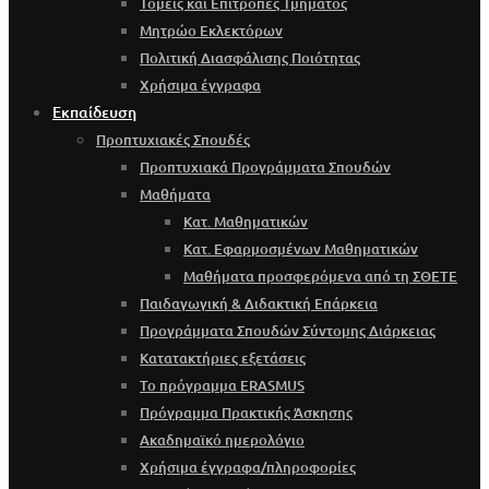
Τομείς και Επιτροπές Τμήματος
Μητρώο Εκλεκτόρων
Πολιτική Διασφάλισης Ποιότητας
Χρήσιμα έγγραφα
Εκπαίδευση
Προπτυχιακές Σπουδές
Προπτυχιακά Προγράμματα Σπουδών
Μαθήματα
Κατ. Μαθηματικών
Κατ. Εφαρμοσμένων Μαθηματικών
Μαθήματα προσφερόμενα από τη ΣΘΕΤΕ
Παιδαγωγική & Διδακτική Επάρκεια
Προγράμματα Σπουδών Σύντομης Διάρκειας
Κατατακτήριες εξετάσεις
Το πρόγραμμα ERASMUS
Πρόγραμμα Πρακτικής Άσκησης
Ακαδημαϊκό ημερολόγιο
Χρήσιμα έγγραφα/πληροφορίες