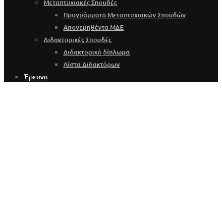
Μεταπτυχιακές Σπουδές
Προγράμματα Μεταπτυχιακών Σπουδών
Απονεμηθέντα ΜΔΕ
Διδακτορικές Σπουδές
Διδακτορικό δίπλωμα
Λίστα Διδακτόρων
Έρευνα