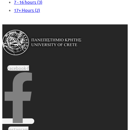
7 - 16 hours
(3)
17+ Hours
(2)
Facebook-f
Instagram