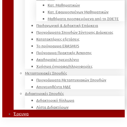
Κατ. Μαθηματικών
Κατ. Εφαρμοσμένων Μαθηματικών
Μαθήματα προσφερόμενα από τη ΣΘΕΤΕ
Παιδαγωγική & Διδακτική Επάρκεια
Προγράμματα Σπουδών Σύντομης Διάρκειας
Κατατακτήριες εξετάσεις
Το πρόγραμμα ERASMUS
Πρόγραμμα Πρακτικής Άσκησης
Ακαδημαϊκό ημερολόγιο
Χρήσιμα έγγραφα/πληροφορίες
Μεταπτυχιακές Σπουδές
Προγράμματα Μεταπτυχιακών Σπουδών
Απονεμηθέντα ΜΔΕ
Διδακτορικές Σπουδές
Διδακτορικό δίπλωμα
Λίστα Διδακτόρων
Έρευνα