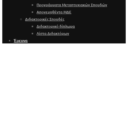
Προγράμματα Μεταπτυχιακών Σπουδών
Απονεμηθέντα ΜΔΕ
Διδακτορικές Σπουδές
Διδακτορικό δίπλωμα
Λίστα Διδακτόρων
Έρευνα