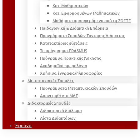
Κατ. Μαθηματικών
Κατ. Εφαρμοσμένων Μαθηματικών
Μαθήματα προσφερόμενα από τη ΣΘΕΤΕ
Παιδαγωγική & Διδακτική Επάρκεια
Προγράμματα Σπουδών Σύντομης Διάρκειας
Κατατακτήριες εξετάσεις
Το πρόγραμμα ERASMUS
Πρόγραμμα Πρακτικής Άσκησης
Ακαδημαϊκό ημερολόγιο
Χρήσιμα έγγραφα/πληροφορίες
Μεταπτυχιακές Σπουδές
Προγράμματα Μεταπτυχιακών Σπουδών
Απονεμηθέντα ΜΔΕ
Διδακτορικές Σπουδές
Διδακτορικό δίπλωμα
Λίστα Διδακτόρων
Έρευνα