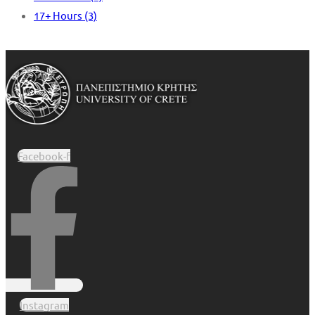
17+ Hours
(3)
Facebook-f
Instagram