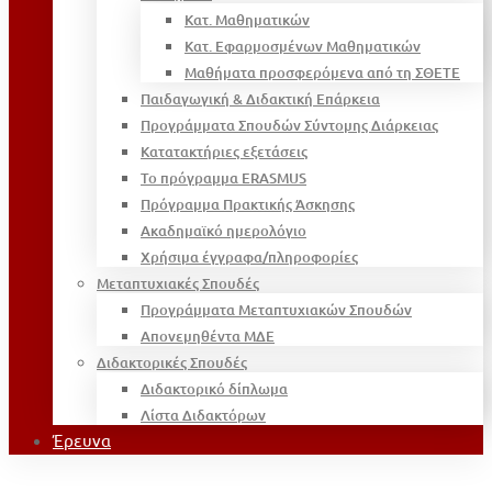
Κατ. Μαθηματικών
Κατ. Εφαρμοσμένων Μαθηματικών
Μαθήματα προσφερόμενα από τη ΣΘΕΤΕ
Παιδαγωγική & Διδακτική Επάρκεια
Προγράμματα Σπουδών Σύντομης Διάρκειας
Κατατακτήριες εξετάσεις
Το πρόγραμμα ERASMUS
Πρόγραμμα Πρακτικής Άσκησης
Ακαδημαϊκό ημερολόγιο
Χρήσιμα έγγραφα/πληροφορίες
Μεταπτυχιακές Σπουδές
Προγράμματα Μεταπτυχιακών Σπουδών
Απονεμηθέντα ΜΔΕ
Διδακτορικές Σπουδές
Διδακτορικό δίπλωμα
Λίστα Διδακτόρων
Έρευνα