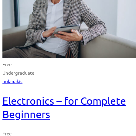
Free
Undergraduate
bolanakis
Electronics – for Complete
Beginners
Free