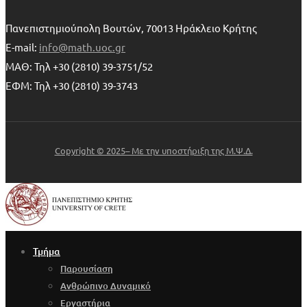
Πανεπιστημιούπολη Βουτών, 70013 Ηράκλειο Κρήτης
E-mail:
info@math.uoc.gr
ΜΑΘ: Τηλ +30 (2810) 39-3751/52
ΕΦΜ: Τηλ +30 (2810) 39-3743
Copyright © 2025– Με την υποστήριξη της Μ.Ψ.Δ.
Τμήμα
Παρουσίαση
Ανθρώπινο Δυναμικό
Εργαστήρια