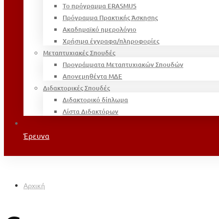
Το πρόγραμμα ERASMUS
Πρόγραμμα Πρακτικής Άσκησης
Ακαδημαϊκό ημερολόγιο
Χρήσιμα έγγραφα/πληροφορίες
Μεταπτυχιακές Σπουδές
Προγράμματα Μεταπτυχιακών Σπουδών
Απονεμηθέντα ΜΔΕ
Διδακτορικές Σπουδές
Διδακτορικό δίπλωμα
Λίστα Διδακτόρων
Έρευνα
Αρχική