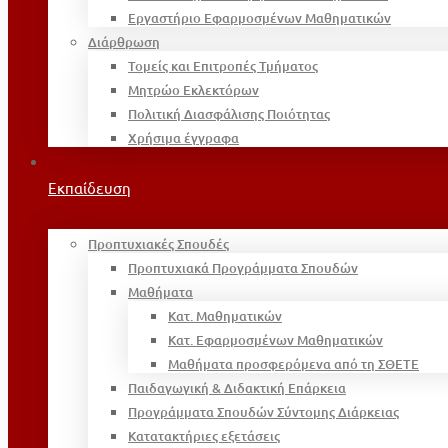
Εργαστήριο Εφαρμοσμένων Μαθηματικών
Διάρθρωση
Τομείς και Επιτροπές Τμήματος
Μητρώο Εκλεκτόρων
Πολιτική Διασφάλισης Ποιότητας
Χρήσιμα έγγραφα
Εκπαίδευση
Προπτυχιακές Σπουδές
Προπτυχιακά Προγράμματα Σπουδών
Μαθήματα
Κατ. Μαθηματικών
Κατ. Εφαρμοσμένων Μαθηματικών
Μαθήματα προσφερόμενα από τη ΣΘΕΤΕ
Παιδαγωγική & Διδακτική Επάρκεια
Προγράμματα Σπουδών Σύντομης Διάρκειας
Κατατακτήριες εξετάσεις