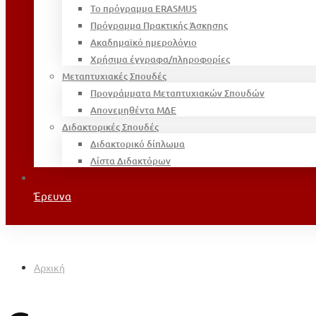
Το πρόγραμμα ERASMUS
Πρόγραμμα Πρακτικής Άσκησης
Ακαδημαϊκό ημερολόγιο
Χρήσιμα έγγραφα/πληροφορίες
Μεταπτυχιακές Σπουδές
Προγράμματα Μεταπτυχιακών Σπουδών
Απονεμηθέντα ΜΔΕ
Διδακτορικές Σπουδές
Διδακτορικό δίπλωμα
Λίστα Διδακτόρων
Έρευνα
Αρχική