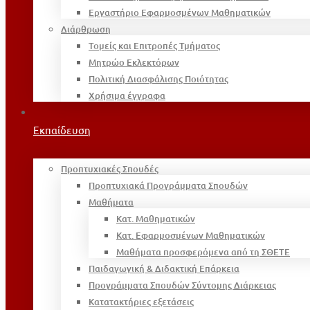
Εργαστήριο Εφαρμοσμένων Μαθηματικών
Διάρθρωση
Τομείς και Επιτροπές Τμήματος
Μητρώο Εκλεκτόρων
Πολιτική Διασφάλισης Ποιότητας
Χρήσιμα έγγραφα
Εκπαίδευση
Προπτυχιακές Σπουδές
Προπτυχιακά Προγράμματα Σπουδών
Μαθήματα
Κατ. Μαθηματικών
Κατ. Εφαρμοσμένων Μαθηματικών
Μαθήματα προσφερόμενα από τη ΣΘΕΤΕ
Παιδαγωγική & Διδακτική Επάρκεια
Προγράμματα Σπουδών Σύντομης Διάρκειας
Κατατακτήριες εξετάσεις