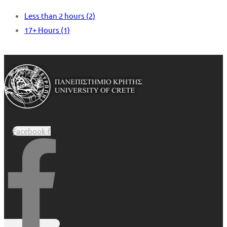
Less than 2 hours
(2)
17+ Hours
(1)
Facebook-f