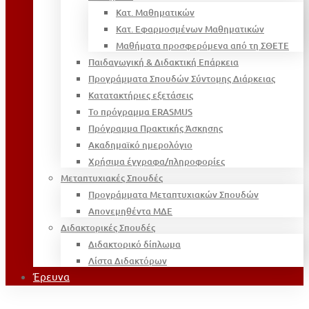
Κατ. Μαθηματικών
Κατ. Εφαρμοσμένων Μαθηματικών
Μαθήματα προσφερόμενα από τη ΣΘΕΤΕ
Παιδαγωγική & Διδακτική Επάρκεια
Προγράμματα Σπουδών Σύντομης Διάρκειας
Κατατακτήριες εξετάσεις
Το πρόγραμμα ERASMUS
Πρόγραμμα Πρακτικής Άσκησης
Ακαδημαϊκό ημερολόγιο
Χρήσιμα έγγραφα/πληροφορίες
Μεταπτυχιακές Σπουδές
Προγράμματα Μεταπτυχιακών Σπουδών
Απονεμηθέντα ΜΔΕ
Διδακτορικές Σπουδές
Διδακτορικό δίπλωμα
Λίστα Διδακτόρων
Έρευνα