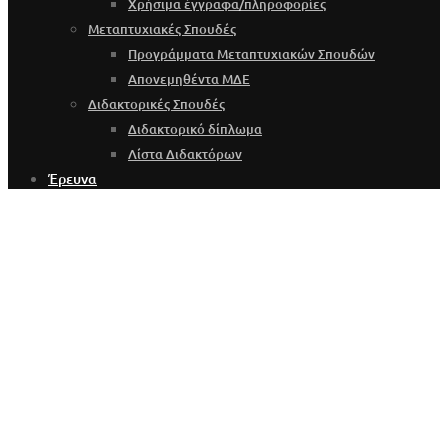
Χρήσιμα έγγραφα/πληροφορίες
Μεταπτυχιακές Σπουδές
Προγράμματα Μεταπτυχιακών Σπουδών
Απονεμηθέντα ΜΔΕ
Διδακτορικές Σπουδές
Διδακτορικό δίπλωμα
Λίστα Διδακτόρων
Έρευνα