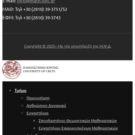
E-mail:
info@math.uoc.gr
ΜΑΘ: Τηλ +30 (2810) 39-3751/52
ΕΦΜ: Τηλ +30 (2810) 39-3743
Copyright © 2025– Με την υποστήριξη της Μ.Ψ.Δ.
Τμήμα
Παρουσίαση
Ανθρώπινο Δυναμικό
Εργαστήρια
Σπουδαστήριο Θεωρητικών Μαθηματικών
Εργαστήριο Εφαρμοσμένων Μαθηματικών