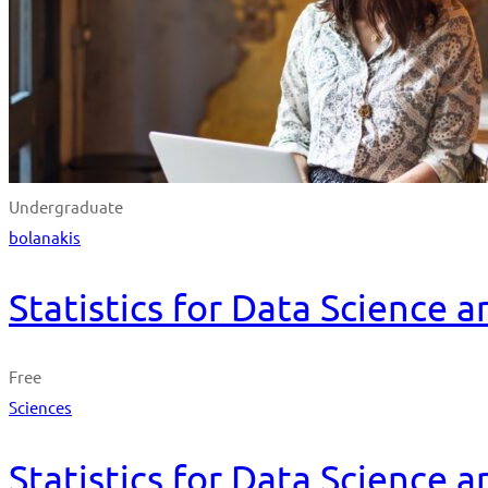
Undergraduate
bolanakis
Statistics for Data Science 
Free
Sciences
Statistics for Data Science 