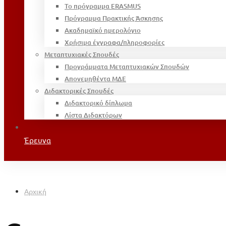
Το πρόγραμμα ERASMUS
Πρόγραμμα Πρακτικής Άσκησης
Ακαδημαϊκό ημερολόγιο
Χρήσιμα έγγραφα/πληροφορίες
Μεταπτυχιακές Σπουδές
Προγράμματα Μεταπτυχιακών Σπουδών
Απονεμηθέντα ΜΔΕ
Διδακτορικές Σπουδές
Διδακτορικό δίπλωμα
Λίστα Διδακτόρων
Έρευνα
Αρχική