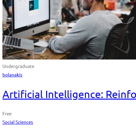
Undergraduate
bolanakis
Artificial Intelligence: Rei
Free
Social Sciences