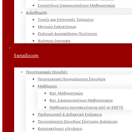
Εργαστήριο Εφαρμοσμένων Μαθηματικών
Διάρθρωση
Τομείς και Επιτροπές Τμήματος
Μητρώο Εκλεκτόρων
Πολιτική Διασφάλισης Ποιότητας
Χρήσιμα έγγραφα
Εκπαίδευση
Προπτυχιακές Σπουδές
Προπτυχιακά Προγράμματα Σπουδών
Μαθήματα
Κατ. Μαθηματικών
Κατ. Εφαρμοσμένων Μαθηματικών
Μαθήματα προσφερόμενα από τη ΣΘΕΤΕ
Παιδαγωγική & Διδακτική Επάρκεια
Προγράμματα Σπουδών Σύντομης Διάρκειας
Κατατακτήριες εξετάσεις