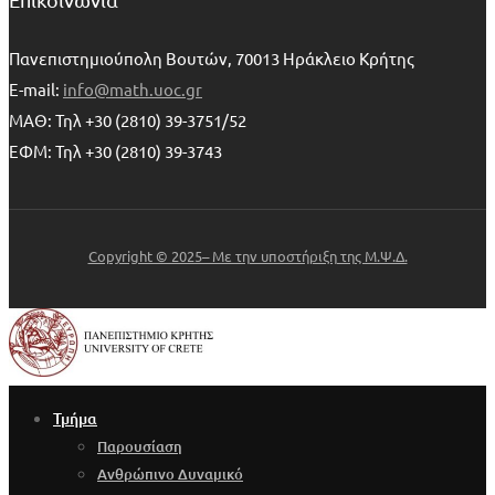
Πανεπιστημιούπολη Βουτών, 70013 Ηράκλειο Κρήτης
E-mail:
info@math.uoc.gr
ΜΑΘ: Τηλ +30 (2810) 39-3751/52
ΕΦΜ: Τηλ +30 (2810) 39-3743
Copyright © 2025– Με την υποστήριξη της Μ.Ψ.Δ.
Τμήμα
Παρουσίαση
Ανθρώπινο Δυναμικό