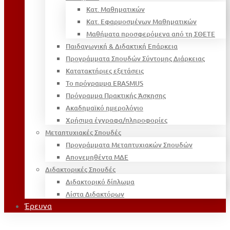
Κατ. Μαθηματικών
Κατ. Εφαρμοσμένων Μαθηματικών
Μαθήματα προσφερόμενα από τη ΣΘΕΤΕ
Παιδαγωγική & Διδακτική Επάρκεια
Προγράμματα Σπουδών Σύντομης Διάρκειας
Κατατακτήριες εξετάσεις
Το πρόγραμμα ERASMUS
Πρόγραμμα Πρακτικής Άσκησης
Ακαδημαϊκό ημερολόγιο
Χρήσιμα έγγραφα/πληροφορίες
Μεταπτυχιακές Σπουδές
Προγράμματα Μεταπτυχιακών Σπουδών
Απονεμηθέντα ΜΔΕ
Διδακτορικές Σπουδές
Διδακτορικό δίπλωμα
Λίστα Διδακτόρων
Έρευνα