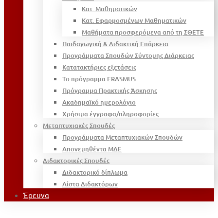
Κατ. Μαθηματικών
Κατ. Εφαρμοσμένων Μαθηματικών
Μαθήματα προσφερόμενα από τη ΣΘΕΤΕ
Παιδαγωγική & Διδακτική Επάρκεια
Προγράμματα Σπουδών Σύντομης Διάρκειας
Κατατακτήριες εξετάσεις
Το πρόγραμμα ERASMUS
Πρόγραμμα Πρακτικής Άσκησης
Ακαδημαϊκό ημερολόγιο
Χρήσιμα έγγραφα/πληροφορίες
Μεταπτυχιακές Σπουδές
Προγράμματα Μεταπτυχιακών Σπουδών
Απονεμηθέντα ΜΔΕ
Διδακτορικές Σπουδές
Διδακτορικό δίπλωμα
Λίστα Διδακτόρων
Έρευνα