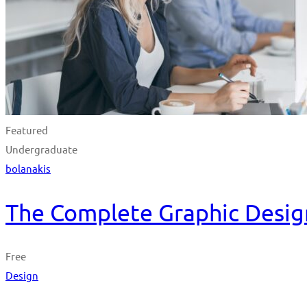
Featured
Undergraduate
bolanakis
The Complete Graphic Desig
Free
Design