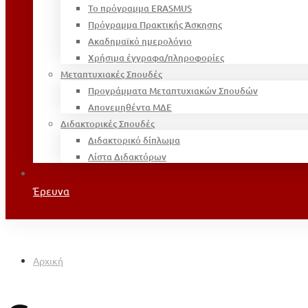
Το πρόγραμμα ERASMUS
Πρόγραμμα Πρακτικής Άσκησης
Ακαδημαϊκό ημερολόγιο
Χρήσιμα έγγραφα/πληροφορίες
Μεταπτυχιακές Σπουδές
Προγράμματα Μεταπτυχιακών Σπουδών
Απονεμηθέντα ΜΔΕ
Διδακτορικές Σπουδές
Διδακτορικό δίπλωμα
Λίστα Διδακτόρων
Έρευνα
Αρχική