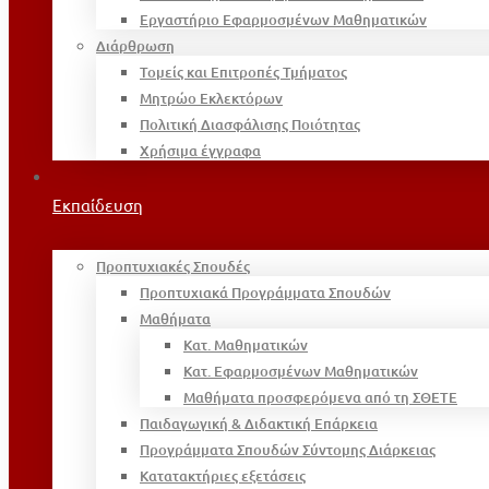
Εργαστήριο Εφαρμοσμένων Μαθηματικών
Διάρθρωση
Τομείς και Επιτροπές Τμήματος
Μητρώο Εκλεκτόρων
Πολιτική Διασφάλισης Ποιότητας
Χρήσιμα έγγραφα
Εκπαίδευση
Προπτυχιακές Σπουδές
Προπτυχιακά Προγράμματα Σπουδών
Μαθήματα
Κατ. Μαθηματικών
Κατ. Εφαρμοσμένων Μαθηματικών
Μαθήματα προσφερόμενα από τη ΣΘΕΤΕ
Παιδαγωγική & Διδακτική Επάρκεια
Προγράμματα Σπουδών Σύντομης Διάρκειας
Κατατακτήριες εξετάσεις