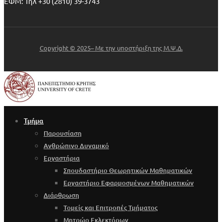
ΕΦΜ: Τηλ +30 (2810) 39-3743
Copyright © 2025– Με την υποστήριξη της Μ.Ψ.Δ.
Τμήμα
Παρουσίαση
Ανθρώπινο Δυναμικό
Εργαστήρια
Σπουδαστήριο Θεωρητικών Μαθηματικών
Εργαστήριο Εφαρμοσμένων Μαθηματικών
Διάρθρωση
Τομείς και Επιτροπές Τμήματος
Μητρώο Εκλεκτόρων