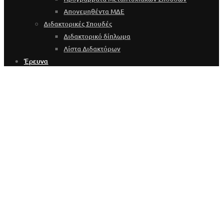
Απονεμηθέντα ΜΔΕ
Διδακτορικές Σπουδές
Διδακτορικό δίπλωμα
Λίστα Διδακτόρων
Έρευνα