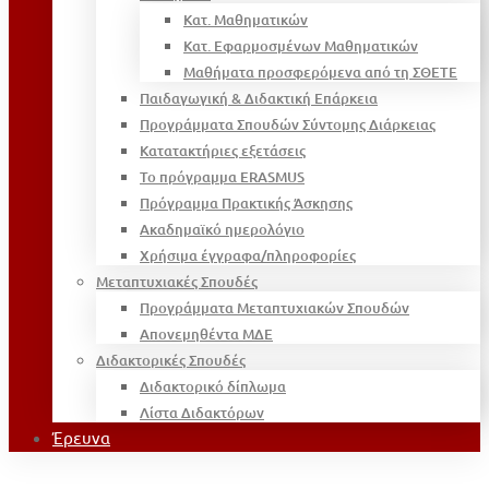
Κατ. Μαθηματικών
Κατ. Εφαρμοσμένων Μαθηματικών
Μαθήματα προσφερόμενα από τη ΣΘΕΤΕ
Παιδαγωγική & Διδακτική Επάρκεια
Προγράμματα Σπουδών Σύντομης Διάρκειας
Κατατακτήριες εξετάσεις
Το πρόγραμμα ERASMUS
Πρόγραμμα Πρακτικής Άσκησης
Ακαδημαϊκό ημερολόγιο
Χρήσιμα έγγραφα/πληροφορίες
Μεταπτυχιακές Σπουδές
Προγράμματα Μεταπτυχιακών Σπουδών
Απονεμηθέντα ΜΔΕ
Διδακτορικές Σπουδές
Διδακτορικό δίπλωμα
Λίστα Διδακτόρων
Έρευνα