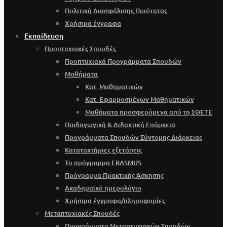
Πολιτική Διασφάλισης Ποιότητας
Χρήσιμα έγγραφα
Εκπαίδευση
Προπτυχιακές Σπουδές
Προπτυχιακά Προγράμματα Σπουδών
Μαθήματα
Κατ. Μαθηματικών
Κατ. Εφαρμοσμένων Μαθηματικών
Μαθήματα προσφερόμενα από τη ΣΘΕΤΕ
Παιδαγωγική & Διδακτική Επάρκεια
Προγράμματα Σπουδών Σύντομης Διάρκειας
Κατατακτήριες εξετάσεις
Το πρόγραμμα ERASMUS
Πρόγραμμα Πρακτικής Άσκησης
Ακαδημαϊκό ημερολόγιο
Χρήσιμα έγγραφα/πληροφορίες
Μεταπτυχιακές Σπουδές
Προγράμματα Μεταπτυχιακών Σπουδών