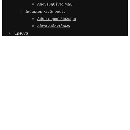
Απονεμηθέντα ΜΔΕ
Διδακτορικές Σπουδές
Διδακτορικό δίπλωμα
Λίστα Διδακτόρων
Έρευνα