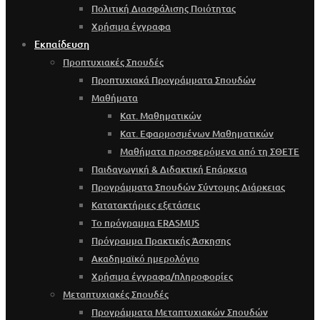
Πολιτική Διασφάλισης Ποιότητας
Χρήσιμα έγγραφα
Εκπαίδευση
Προπτυχιακές Σπουδές
Προπτυχιακά Προγράμματα Σπουδών
Μαθήματα
Κατ. Μαθηματικών
Κατ. Εφαρμοσμένων Μαθηματικών
Μαθήματα προσφερόμενα από τη ΣΘΕΤΕ
Παιδαγωγική & Διδακτική Επάρκεια
Προγράμματα Σπουδών Σύντομης Διάρκειας
Κατατακτήριες εξετάσεις
Το πρόγραμμα ERASMUS
Πρόγραμμα Πρακτικής Άσκησης
Ακαδημαϊκό ημερολόγιο
Χρήσιμα έγγραφα/πληροφορίες
Μεταπτυχιακές Σπουδές
Προγράμματα Μεταπτυχιακών Σπουδών