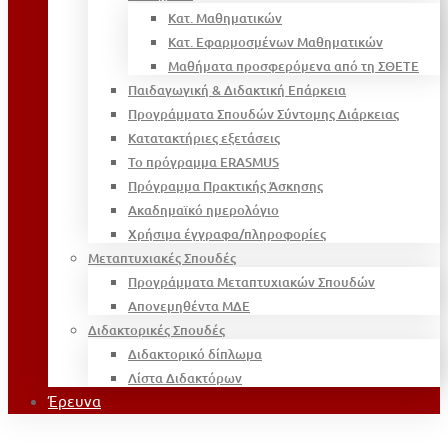
Κατ. Μαθηματικών
Κατ. Εφαρμοσμένων Μαθηματικών
Μαθήματα προσφερόμενα από τη ΣΘΕΤΕ
Παιδαγωγική & Διδακτική Επάρκεια
Προγράμματα Σπουδών Σύντομης Διάρκειας
Κατατακτήριες εξετάσεις
Το πρόγραμμα ERASMUS
Πρόγραμμα Πρακτικής Άσκησης
Ακαδημαϊκό ημερολόγιο
Χρήσιμα έγγραφα/πληροφορίες
Μεταπτυχιακές Σπουδές
Προγράμματα Μεταπτυχιακών Σπουδών
Απονεμηθέντα ΜΔΕ
Διδακτορικές Σπουδές
Διδακτορικό δίπλωμα
Λίστα Διδακτόρων
Έρευνα