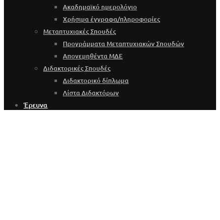
Ακαδημαϊκό ημερολόγιο
Χρήσιμα έγγραφα/πληροφορίες
Μεταπτυχιακές Σπουδές
Προγράμματα Μεταπτυχιακών Σπουδών
Απονεμηθέντα ΜΔΕ
Διδακτορικές Σπουδές
Διδακτορικό δίπλωμα
Λίστα Διδακτόρων
Έρευνα