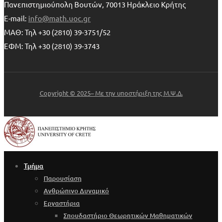
Πανεπιστημιούπολη Βουτών, 70013 Ηράκλειο Κρήτης
E-mail:
info@math.uoc.gr
ΜΑΘ: Τηλ +30 (2810) 39-3751/52
ΕΦΜ: Τηλ +30 (2810) 39-3743
Copyright © 2025– Με την υποστήριξη της Μ.Ψ.Δ.
Τμήμα
Παρουσίαση
Ανθρώπινο Δυναμικό
Εργαστήρια
Σπουδαστήριο Θεωρητικών Μαθηματικών