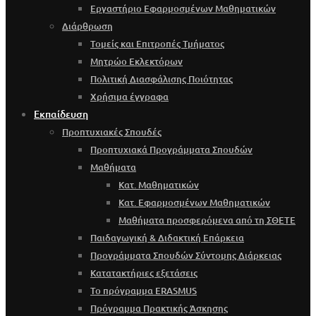
Εργαστήριο Εφαρμοσμένων Μαθηματικών
Διάρθρωση
Τομείς και Επιτροπές Τμήματος
Μητρώο Εκλεκτόρων
Πολιτική Διασφάλισης Ποιότητας
Χρήσιμα έγγραφα
Εκπαίδευση
Προπτυχιακές Σπουδές
Προπτυχιακά Προγράμματα Σπουδών
Μαθήματα
Κατ. Μαθηματικών
Κατ. Εφαρμοσμένων Μαθηματικών
Μαθήματα προσφερόμενα από τη ΣΘΕΤΕ
Παιδαγωγική & Διδακτική Επάρκεια
Προγράμματα Σπουδών Σύντομης Διάρκειας
Κατατακτήριες εξετάσεις
Το πρόγραμμα ERASMUS
Πρόγραμμα Πρακτικής Άσκησης