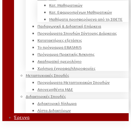
Κατ. Μαθηματικών
Κατ. Εφαρμοσμένων Μαθηματικών
Μαθήματα προσφερόμενα από τη ΣΘΕΤΕ
Παιδαγωγική & Διδακτική Επάρκεια
Προγράμματα Σπουδών Σύντομης Διάρκειας
Κατατακτήριες εξετάσεις
Το πρόγραμμα ERASMUS
Πρόγραμμα Πρακτικής Άσκησης
Ακαδημαϊκό ημερολόγιο
Χρήσιμα έγγραφα/πληροφορίες
Μεταπτυχιακές Σπουδές
Προγράμματα Μεταπτυχιακών Σπουδών
Απονεμηθέντα ΜΔΕ
Διδακτορικές Σπουδές
Διδακτορικό δίπλωμα
Λίστα Διδακτόρων
Έρευνα