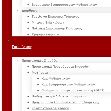
Εργαστήριο Εφαρμοσμένων Μαθηματικών
Διάρθρωση
Τομείς και Επιτροπές Τμήματος
Μητρώο Εκλεκτόρων
Πολιτική Διασφάλισης Ποιότητας
Χρήσιμα έγγραφα
Εκπαίδευση
Προπτυχιακές Σπουδές
Προπτυχιακά Προγράμματα Σπουδών
Μαθήματα
Κατ. Μαθηματικών
Κατ. Εφαρμοσμένων Μαθηματικών
Μαθήματα προσφερόμενα από τη ΣΘΕΤΕ
Παιδαγωγική & Διδακτική Επάρκεια
Προγράμματα Σπουδών Σύντομης Διάρκειας
Κατατακτήριες εξετάσεις