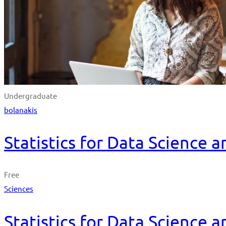
Undergraduate
bolanakis
Statistics for Data Science 
Free
Sciences
Statistics for Data Science 