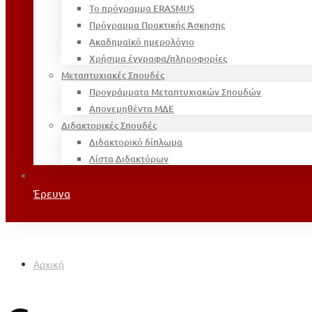
Το πρόγραμμα ERASMUS
Πρόγραμμα Πρακτικής Άσκησης
Ακαδημαϊκό ημερολόγιο
Χρήσιμα έγγραφα/πληροφορίες
Μεταπτυχιακές Σπουδές
Προγράμματα Μεταπτυχιακών Σπουδών
Απονεμηθέντα ΜΔΕ
Διδακτορικές Σπουδές
Διδακτορικό δίπλωμα
Λίστα Διδακτόρων
Έρευνα
Αρχική