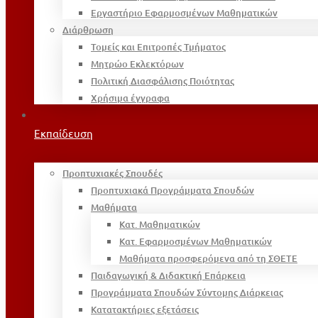
Εργαστήριο Εφαρμοσμένων Μαθηματικών
Διάρθρωση
Τομείς και Επιτροπές Τμήματος
Μητρώο Εκλεκτόρων
Πολιτική Διασφάλισης Ποιότητας
Χρήσιμα έγγραφα
Εκπαίδευση
Προπτυχιακές Σπουδές
Προπτυχιακά Προγράμματα Σπουδών
Μαθήματα
Κατ. Μαθηματικών
Κατ. Εφαρμοσμένων Μαθηματικών
Μαθήματα προσφερόμενα από τη ΣΘΕΤΕ
Παιδαγωγική & Διδακτική Επάρκεια
Προγράμματα Σπουδών Σύντομης Διάρκειας
Κατατακτήριες εξετάσεις