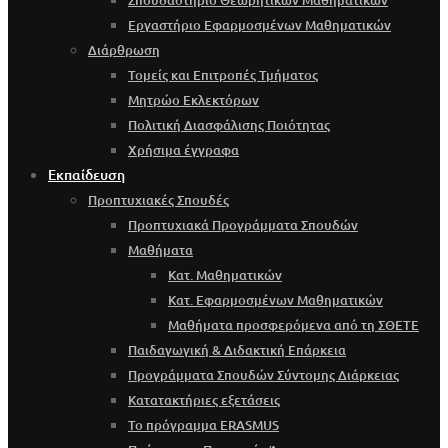
Σπουδαστήριο Θεωρητικών Μαθηματικών
Εργαστήριο Εφαρμοσμένων Μαθηματικών
Διάρθρωση
Τομείς και Επιτροπές Τμήματος
Μητρώο Εκλεκτόρων
Πολιτική Διασφάλισης Ποιότητας
Χρήσιμα έγγραφα
Εκπαίδευση
Προπτυχιακές Σπουδές
Προπτυχιακά Προγράμματα Σπουδών
Μαθήματα
Κατ. Μαθηματικών
Κατ. Εφαρμοσμένων Μαθηματικών
Μαθήματα προσφερόμενα από τη ΣΘΕΤΕ
Παιδαγωγική & Διδακτική Επάρκεια
Προγράμματα Σπουδών Σύντομης Διάρκειας
Κατατακτήριες εξετάσεις
Το πρόγραμμα ERASMUS