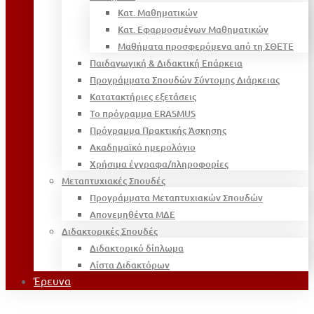
Κατ. Μαθηματικών
Κατ. Εφαρμοσμένων Μαθηματικών
Μαθήματα προσφερόμενα από τη ΣΘΕΤΕ
Παιδαγωγική & Διδακτική Επάρκεια
Προγράμματα Σπουδών Σύντομης Διάρκειας
Κατατακτήριες εξετάσεις
Το πρόγραμμα ERASMUS
Πρόγραμμα Πρακτικής Άσκησης
Ακαδημαϊκό ημερολόγιο
Χρήσιμα έγγραφα/πληροφορίες
Μεταπτυχιακές Σπουδές
Προγράμματα Μεταπτυχιακών Σπουδών
Απονεμηθέντα ΜΔΕ
Διδακτορικές Σπουδές
Διδακτορικό δίπλωμα
Λίστα Διδακτόρων
Έρευνα