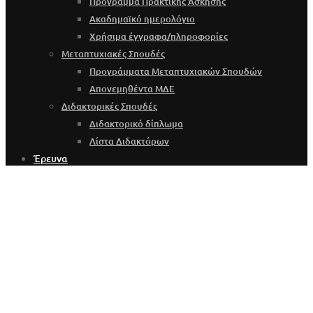
Πρόγραμμα Πρακτικής Άσκησης
Ακαδημαϊκό ημερολόγιο
Χρήσιμα έγγραφα/πληροφορίες
Μεταπτυχιακές Σπουδές
Προγράμματα Μεταπτυχιακών Σπουδών
Απονεμηθέντα ΜΔΕ
Διδακτορικές Σπουδές
Διδακτορικό δίπλωμα
Λίστα Διδακτόρων
Έρευνα