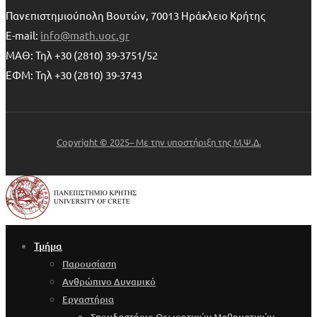
Πανεπιστημιούπολη Βουτών, 70013 Ηράκλειο Κρήτης
E-mail:
info@math.uoc.gr
ΜΑΘ: Τηλ +30 (2810) 39-3751/52
ΕΦΜ: Τηλ +30 (2810) 39-3743
Copyright © 2025– Με την υποστήριξη της Μ.Ψ.Δ.
Τμήμα
Παρουσίαση
Ανθρώπινο Δυναμικό
Εργαστήρια