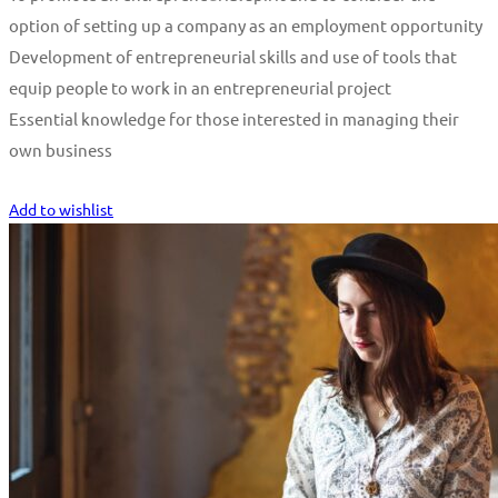
option of setting up a company as an employment opportunity
Development of entrepreneurial skills and use of tools that
equip people to work in an entrepreneurial project
Essential knowledge for those interested in managing their
own business
Start Learning
Add to wishlist