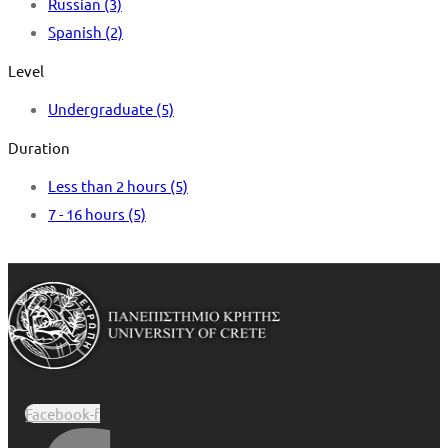
Russian
(3)
Spanish
(2)
Level
Undergraduate
(5)
Duration
Less than 2 hours
(5)
7 - 16 hours
(5)
Facebook-f