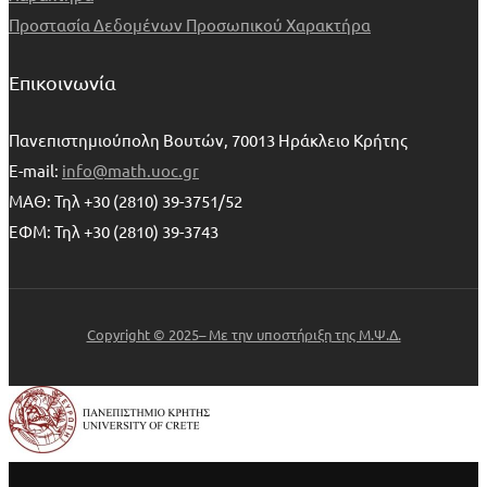
Προστασία Δεδομένων Προσωπικού Χαρακτήρα
Επικοινωνία
Πανεπιστημιούπολη Βουτών, 70013 Ηράκλειο Κρήτης
E-mail:
info@math.uoc.gr
ΜΑΘ: Τηλ +30 (2810) 39-3751/52
ΕΦΜ: Τηλ +30 (2810) 39-3743
Copyright © 2025– Με την υποστήριξη της Μ.Ψ.Δ.