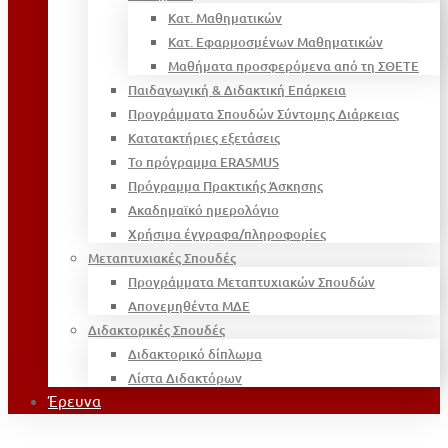
Κατ. Μαθηματικών
Κατ. Εφαρμοσμένων Μαθηματικών
Μαθήματα προσφερόμενα από τη ΣΘΕΤΕ
Παιδαγωγική & Διδακτική Επάρκεια
Προγράμματα Σπουδών Σύντομης Διάρκειας
Κατατακτήριες εξετάσεις
Το πρόγραμμα ERASMUS
Πρόγραμμα Πρακτικής Άσκησης
Ακαδημαϊκό ημερολόγιο
Χρήσιμα έγγραφα/πληροφορίες
Μεταπτυχιακές Σπουδές
Προγράμματα Μεταπτυχιακών Σπουδών
Απονεμηθέντα ΜΔΕ
Διδακτορικές Σπουδές
Διδακτορικό δίπλωμα
Λίστα Διδακτόρων
Έρευνα