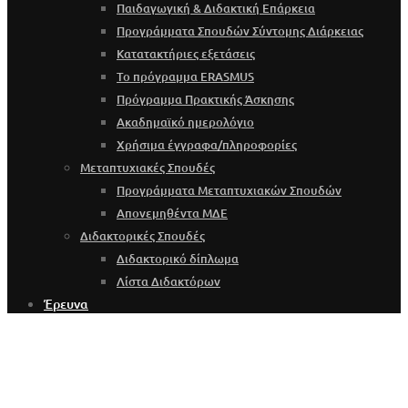
Παιδαγωγική & Διδακτική Επάρκεια
Προγράμματα Σπουδών Σύντομης Διάρκειας
Κατατακτήριες εξετάσεις
Το πρόγραμμα ERASMUS
Πρόγραμμα Πρακτικής Άσκησης
Ακαδημαϊκό ημερολόγιο
Χρήσιμα έγγραφα/πληροφορίες
Μεταπτυχιακές Σπουδές
Προγράμματα Μεταπτυχιακών Σπουδών
Απονεμηθέντα ΜΔΕ
Διδακτορικές Σπουδές
Διδακτορικό δίπλωμα
Λίστα Διδακτόρων
Έρευνα