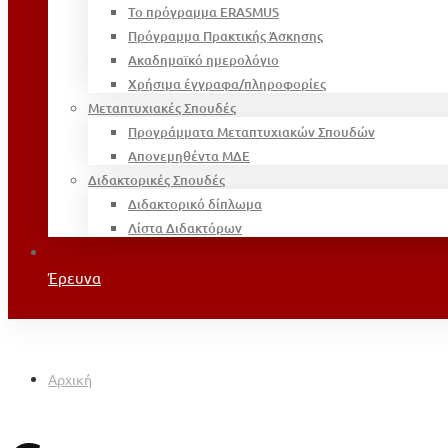
Το πρόγραμμα ERASMUS
Πρόγραμμα Πρακτικής Άσκησης
Ακαδημαϊκό ημερολόγιο
Χρήσιμα έγγραφα/πληροφορίες
Μεταπτυχιακές Σπουδές
Προγράμματα Μεταπτυχιακών Σπουδών
Απονεμηθέντα ΜΔΕ
Διδακτορικές Σπουδές
Διδακτορικό δίπλωμα
Λίστα Διδακτόρων
Έρευνα
Αρχική