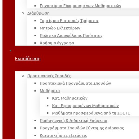
Εργαστήριο Εφαρμοσμένων Μαθηματικών
Διάρθρωση
Τομείς και Επιτροπές Τμήματος
Μητρώο Εκλεκτόρων
Πολιτική Διασφάλισης Ποιότητας
Χρήσιμα έγγραφα
Εκπαίδευση
Προπτυχιακές Σπουδές
Προπτυχιακά Προγράμματα Σπουδών
Μαθήματα
Κατ. Μαθηματικών
Κατ. Εφαρμοσμένων Μαθηματικών
Μαθήματα προσφερόμενα από τη ΣΘΕΤΕ
Παιδαγωγική & Διδακτική Επάρκεια
Προγράμματα Σπουδών Σύντομης Διάρκειας
Κατατακτήριες εξετάσεις