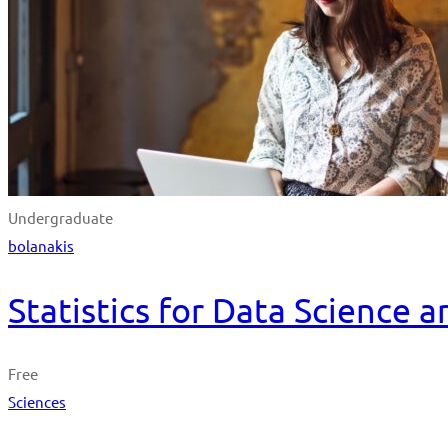
Undergraduate
bolanakis
Statistics for Data Science 
Free
Sciences