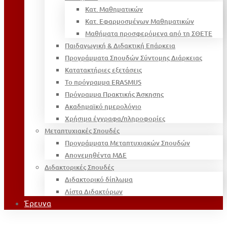
Κατ. Μαθηματικών
Κατ. Εφαρμοσμένων Μαθηματικών
Μαθήματα προσφερόμενα από τη ΣΘΕΤΕ
Παιδαγωγική & Διδακτική Επάρκεια
Προγράμματα Σπουδών Σύντομης Διάρκειας
Κατατακτήριες εξετάσεις
Το πρόγραμμα ERASMUS
Πρόγραμμα Πρακτικής Άσκησης
Ακαδημαϊκό ημερολόγιο
Χρήσιμα έγγραφα/πληροφορίες
Μεταπτυχιακές Σπουδές
Προγράμματα Μεταπτυχιακών Σπουδών
Απονεμηθέντα ΜΔΕ
Διδακτορικές Σπουδές
Διδακτορικό δίπλωμα
Λίστα Διδακτόρων
Έρευνα