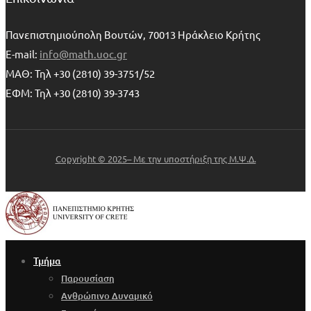
Πανεπιστημιούπολη Βουτών, 70013 Ηράκλειο Κρήτης
E-mail:
info@math.uoc.gr
ΜΑΘ: Τηλ +30 (2810) 39-3751/52
ΕΦΜ: Τηλ +30 (2810) 39-3743
Copyright © 2025– Με την υποστήριξη της Μ.Ψ.Δ.
Τμήμα
Παρουσίαση
Ανθρώπινο Δυναμικό