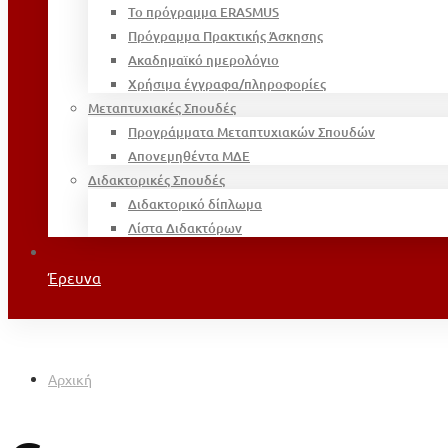
Το πρόγραμμα ERASMUS
Πρόγραμμα Πρακτικής Άσκησης
Ακαδημαϊκό ημερολόγιο
Χρήσιμα έγγραφα/πληροφορίες
Μεταπτυχιακές Σπουδές
Προγράμματα Μεταπτυχιακών Σπουδών
Απονεμηθέντα ΜΔΕ
Διδακτορικές Σπουδές
Διδακτορικό δίπλωμα
Λίστα Διδακτόρων
Έρευνα
Αρχική