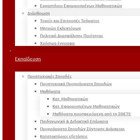
Εργαστήριο Εφαρμοσμένων Μαθηματικών
Διάρθρωση
Τομείς και Επιτροπές Τμήματος
Μητρώο Εκλεκτόρων
Πολιτική Διασφάλισης Ποιότητας
Χρήσιμα έγγραφα
Εκπαίδευση
Προπτυχιακές Σπουδές
Προπτυχιακά Προγράμματα Σπουδών
Μαθήματα
Κατ. Μαθηματικών
Κατ. Εφαρμοσμένων Μαθηματικών
Μαθήματα προσφερόμενα από τη ΣΘΕΤΕ
Παιδαγωγική & Διδακτική Επάρκεια
Προγράμματα Σπουδών Σύντομης Διάρκειας
Κατατακτήριες εξετάσεις