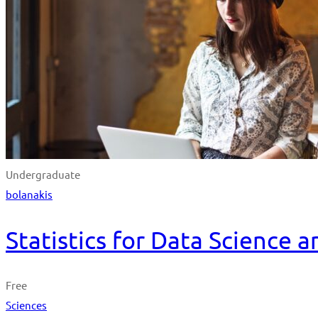
Undergraduate
bolanakis
Statistics for Data Science 
Free
Sciences