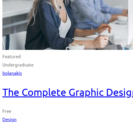
Featured
Undergraduate
bolanakis
The Complete Graphic Desig
Free
Design