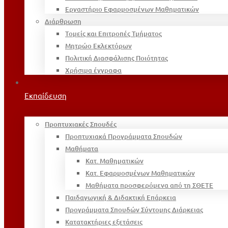
Εργαστήριο Εφαρμοσμένων Μαθηματικών
Διάρθρωση
Τομείς και Επιτροπές Τμήματος
Μητρώο Εκλεκτόρων
Πολιτική Διασφάλισης Ποιότητας
Χρήσιμα έγγραφα
Εκπαίδευση
Προπτυχιακές Σπουδές
Προπτυχιακά Προγράμματα Σπουδών
Μαθήματα
Κατ. Μαθηματικών
Κατ. Εφαρμοσμένων Μαθηματικών
Μαθήματα προσφερόμενα από τη ΣΘΕΤΕ
Παιδαγωγική & Διδακτική Επάρκεια
Προγράμματα Σπουδών Σύντομης Διάρκειας
Κατατακτήριες εξετάσεις