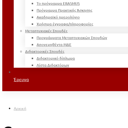
Το πρόγραμμα ERASMUS
Πρόγραμμα Πρακτικής Άσκησης
Ακαδημαϊκό ημερολόγιο
Χρήσιμα έγγραφα/πληροφορίες
Μεταπτυχιακές Σπουδές
Προγράμματα Μεταπτυχιακών Σπουδών
Απονεμηθέντα ΜΔΕ
Διδακτορικές Σπουδές
Διδακτορικό δίπλωμα
Λίστα Διδακτόρων
Έρευνα
Αρχική