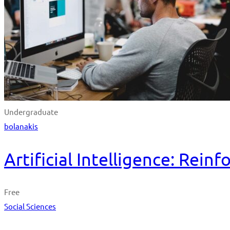
Undergraduate
bolanakis
Artificial Intelligence: Rei
Free
Social Sciences