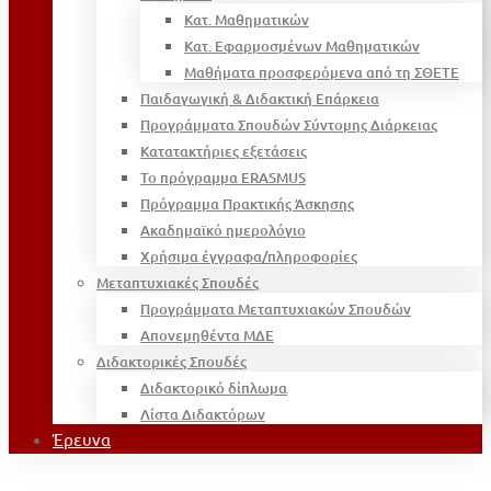
Κατ. Μαθηματικών
Κατ. Εφαρμοσμένων Μαθηματικών
Μαθήματα προσφερόμενα από τη ΣΘΕΤΕ
Παιδαγωγική & Διδακτική Επάρκεια
Προγράμματα Σπουδών Σύντομης Διάρκειας
Κατατακτήριες εξετάσεις
Το πρόγραμμα ERASMUS
Πρόγραμμα Πρακτικής Άσκησης
Ακαδημαϊκό ημερολόγιο
Χρήσιμα έγγραφα/πληροφορίες
Μεταπτυχιακές Σπουδές
Προγράμματα Μεταπτυχιακών Σπουδών
Απονεμηθέντα ΜΔΕ
Διδακτορικές Σπουδές
Διδακτορικό δίπλωμα
Λίστα Διδακτόρων
Έρευνα