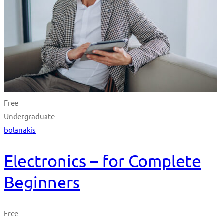
Free
Undergraduate
bolanakis
Electronics – for Complete
Beginners
Free