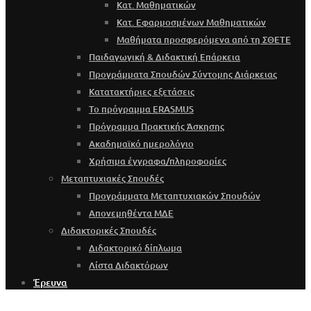
Κατ. Μαθηματικών
Κατ. Εφαρμοσμένων Μαθηματικών
Μαθήματα προσφερόμενα από τη ΣΘΕΤΕ
Παιδαγωγική & Διδακτική Επάρκεια
Προγράμματα Σπουδών Σύντομης Διάρκειας
Κατατακτήριες εξετάσεις
Το πρόγραμμα ERASMUS
Πρόγραμμα Πρακτικής Άσκησης
Ακαδημαϊκό ημερολόγιο
Χρήσιμα έγγραφα/πληροφορίες
Μεταπτυχιακές Σπουδές
Προγράμματα Μεταπτυχιακών Σπουδών
Απονεμηθέντα ΜΔΕ
Διδακτορικές Σπουδές
Διδακτορικό δίπλωμα
Λίστα Διδακτόρων
Έρευνα