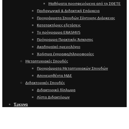
Μαθήματα προσφερόμενα από τη ΣΘΕΤΕ
Παιδαγωγική & Διδακτική Επάρκεια
Προγράμματα Σπουδών Σύντομης Διάρκειας
Κατατακτήριες εξετάσεις
Το πρόγραμμα ERASMUS
Πρόγραμμα Πρακτικής Άσκησης
Ακαδημαϊκό ημερολόγιο
Χρήσιμα έγγραφα/πληροφορίες
Μεταπτυχιακές Σπουδές
Προγράμματα Μεταπτυχιακών Σπουδών
Απονεμηθέντα ΜΔΕ
Διδακτορικές Σπουδές
Διδακτορικό δίπλωμα
Λίστα Διδακτόρων
Έρευνα