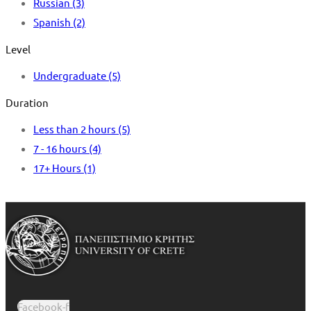
Russian
(3)
Spanish
(2)
Level
Undergraduate
(5)
Duration
Less than 2 hours
(5)
7 - 16 hours
(4)
17+ Hours
(1)
Facebook-f