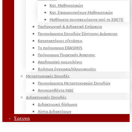
Κατ. Μαθηματικών
Κατ. Εφαρμοσμένων Μαθηματικών
Μαθήματα προσφερόμενα από τη ΣΘΕΤΕ
Παιδαγωγική & Διδακτική Επάρκεια
Προγράμματα Σπουδών Σύντομης Διάρκειας
Κατατακτήριες εξετάσεις
Το πρόγραμμα ERASMUS
Πρόγραμμα Πρακτικής Άσκησης
Ακαδημαϊκό ημερολόγιο
Χρήσιμα έγγραφα/πληροφορίες
Μεταπτυχιακές Σπουδές
Προγράμματα Μεταπτυχιακών Σπουδών
Απονεμηθέντα ΜΔΕ
Διδακτορικές Σπουδές
Διδακτορικό δίπλωμα
Λίστα Διδακτόρων
Έρευνα