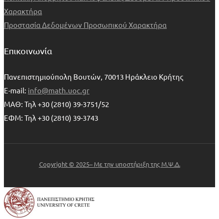
Χαρακτήρα
Προστασία Δεδομένων Προσωπικού Χαρακτήρα
Επικοινωνία
Πανεπιστημιούπολη Βουτών, 70013 Ηράκλειο Κρήτης
E-mail:
info@math.uoc.gr
ΜΑΘ: Τηλ +30 (2810) 39-3751/52
ΕΦΜ: Τηλ +30 (2810) 39-3743
Copyright © 2025– Με την υποστήριξη της Μ.Ψ.Δ.