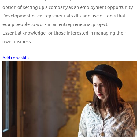
option of setting up a company as an employment opportunity
Development of entrepreneurial skills and use of tools that
equip people to work in an entrepreneurial project
Essential knowledge for those interested in managing their
own business
Start Learning
Add to wishlist