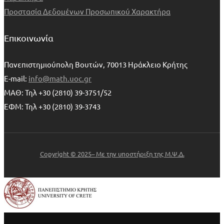
Προστασία Δεδομένων Προσωπικού Χαρακτήρα
Επικοινωνία
Πανεπιστημιούπολη Βουτών, 70013 Ηράκλειο Κρήτης
E-mail:
info@math.uoc.gr
ΜΑΘ: Τηλ +30 (2810) 39-3751/52
ΕΦΜ: Τηλ +30 (2810) 39-3743
Copyright © 2025– Με την υποστήριξη της Μ.Ψ.Δ.