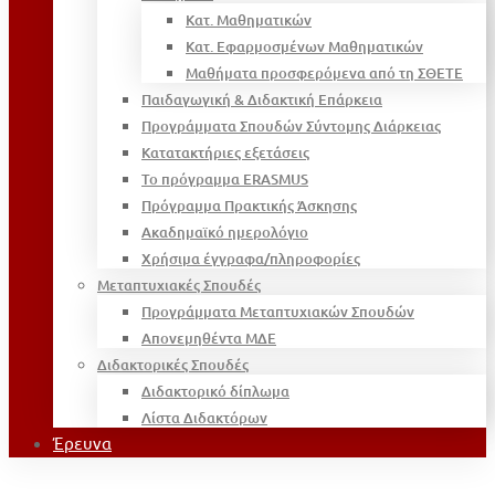
Κατ. Μαθηματικών
Κατ. Εφαρμοσμένων Μαθηματικών
Μαθήματα προσφερόμενα από τη ΣΘΕΤΕ
Παιδαγωγική & Διδακτική Επάρκεια
Προγράμματα Σπουδών Σύντομης Διάρκειας
Κατατακτήριες εξετάσεις
Το πρόγραμμα ERASMUS
Πρόγραμμα Πρακτικής Άσκησης
Ακαδημαϊκό ημερολόγιο
Χρήσιμα έγγραφα/πληροφορίες
Μεταπτυχιακές Σπουδές
Προγράμματα Μεταπτυχιακών Σπουδών
Απονεμηθέντα ΜΔΕ
Διδακτορικές Σπουδές
Διδακτορικό δίπλωμα
Λίστα Διδακτόρων
Έρευνα