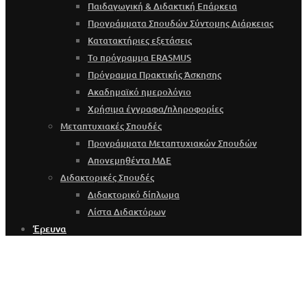
Παιδαγωγική & Διδακτική Επάρκεια
Προγράμματα Σπουδών Σύντομης Διάρκειας
Κατατακτήριες εξετάσεις
Το πρόγραμμα ERASMUS
Πρόγραμμα Πρακτικής Άσκησης
Ακαδημαϊκό ημερολόγιο
Χρήσιμα έγγραφα/πληροφορίες
Μεταπτυχιακές Σπουδές
Προγράμματα Μεταπτυχιακών Σπουδών
Απονεμηθέντα ΜΔΕ
Διδακτορικές Σπουδές
Διδακτορικό δίπλωμα
Λίστα Διδακτόρων
Έρευνα