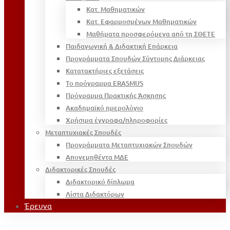
Κατ. Μαθηματικών
Κατ. Εφαρμοσμένων Μαθηματικών
Μαθήματα προσφερόμενα από τη ΣΘΕΤΕ
Παιδαγωγική & Διδακτική Επάρκεια
Προγράμματα Σπουδών Σύντομης Διάρκειας
Κατατακτήριες εξετάσεις
Το πρόγραμμα ERASMUS
Πρόγραμμα Πρακτικής Άσκησης
Ακαδημαϊκό ημερολόγιο
Χρήσιμα έγγραφα/πληροφορίες
Μεταπτυχιακές Σπουδές
Προγράμματα Μεταπτυχιακών Σπουδών
Απονεμηθέντα ΜΔΕ
Διδακτορικές Σπουδές
Διδακτορικό δίπλωμα
Λίστα Διδακτόρων
Έρευνα