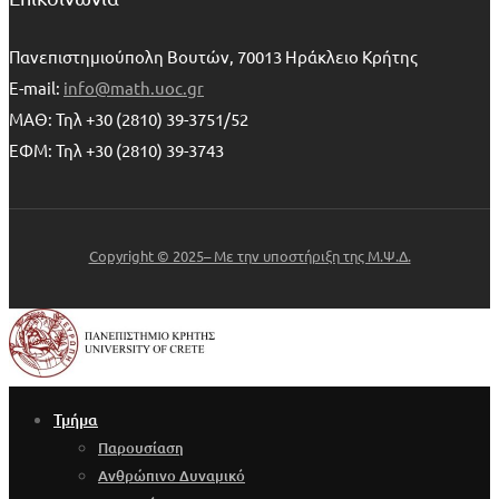
Πανεπιστημιούπολη Βουτών, 70013 Ηράκλειο Κρήτης
E-mail:
info@math.uoc.gr
ΜΑΘ: Τηλ +30 (2810) 39-3751/52
ΕΦΜ: Τηλ +30 (2810) 39-3743
Copyright © 2025– Με την υποστήριξη της Μ.Ψ.Δ.
Τμήμα
Παρουσίαση
Ανθρώπινο Δυναμικό