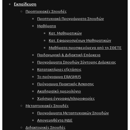
Εκπαίδευση
Προπτυχιακές Σπουδές
Προπτυχιακά Προγράμματα Σπουδών
Μαθήματα
Κατ. Μαθηματικών
Κατ. Εφαρμοσμένων Μαθηματικών
Μαθήματα προσφερόμενα από τη ΣΘΕΤΕ
Παιδαγωγική & Διδακτική Επάρκεια
Προγράμματα Σπουδών Σύντομης Διάρκειας
Κατατακτήριες εξετάσεις
Το πρόγραμμα ERASMUS
Πρόγραμμα Πρακτικής Άσκησης
Ακαδημαϊκό ημερολόγιο
Χρήσιμα έγγραφα/πληροφορίες
Μεταπτυχιακές Σπουδές
Προγράμματα Μεταπτυχιακών Σπουδών
Απονεμηθέντα ΜΔΕ
Διδακτορικές Σπουδές