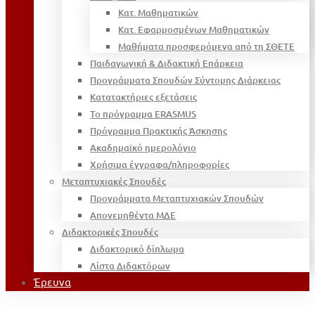
Κατ. Μαθηματικών
Κατ. Εφαρμοσμένων Μαθηματικών
Μαθήματα προσφερόμενα από τη ΣΘΕΤΕ
Παιδαγωγική & Διδακτική Επάρκεια
Προγράμματα Σπουδών Σύντομης Διάρκειας
Κατατακτήριες εξετάσεις
Το πρόγραμμα ERASMUS
Πρόγραμμα Πρακτικής Άσκησης
Ακαδημαϊκό ημερολόγιο
Χρήσιμα έγγραφα/πληροφορίες
Μεταπτυχιακές Σπουδές
Προγράμματα Μεταπτυχιακών Σπουδών
Απονεμηθέντα ΜΔΕ
Διδακτορικές Σπουδές
Διδακτορικό δίπλωμα
Λίστα Διδακτόρων
Έρευνα