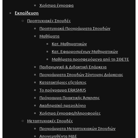
Χρήσιμα έγγραφα
Εκπαίδευση
Προπτυχιακές Σπουδές
Προπτυχιακά Προγράμματα Σπουδών
Μαθήματα
Κατ. Μαθηματικών
Κατ. Εφαρμοσμένων Μαθηματικών
Μαθήματα προσφερόμενα από τη ΣΘΕΤΕ
Παιδαγωγική & Διδακτική Επάρκεια
Προγράμματα Σπουδών Σύντομης Διάρκειας
Κατατακτήριες εξετάσεις
Το πρόγραμμα ERASMUS
Πρόγραμμα Πρακτικής Άσκησης
Ακαδημαϊκό ημερολόγιο
Χρήσιμα έγγραφα/πληροφορίες
Μεταπτυχιακές Σπουδές
Προγράμματα Μεταπτυχιακών Σπουδών
Απονεμηθέντα ΜΔΕ