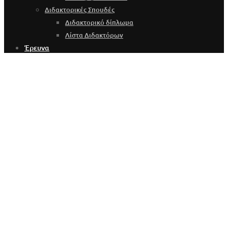
Διδακτορικές Σπουδές
Διδακτορικό δίπλωμα
Λίστα Διδακτόρων
Έρευνα