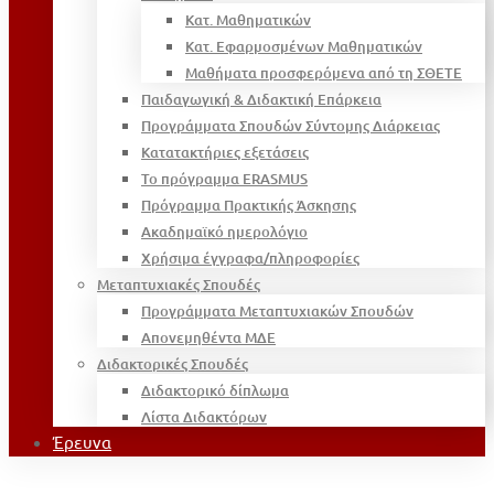
Κατ. Μαθηματικών
Κατ. Εφαρμοσμένων Μαθηματικών
Μαθήματα προσφερόμενα από τη ΣΘΕΤΕ
Παιδαγωγική & Διδακτική Επάρκεια
Προγράμματα Σπουδών Σύντομης Διάρκειας
Κατατακτήριες εξετάσεις
Το πρόγραμμα ERASMUS
Πρόγραμμα Πρακτικής Άσκησης
Ακαδημαϊκό ημερολόγιο
Χρήσιμα έγγραφα/πληροφορίες
Μεταπτυχιακές Σπουδές
Προγράμματα Μεταπτυχιακών Σπουδών
Απονεμηθέντα ΜΔΕ
Διδακτορικές Σπουδές
Διδακτορικό δίπλωμα
Λίστα Διδακτόρων
Έρευνα