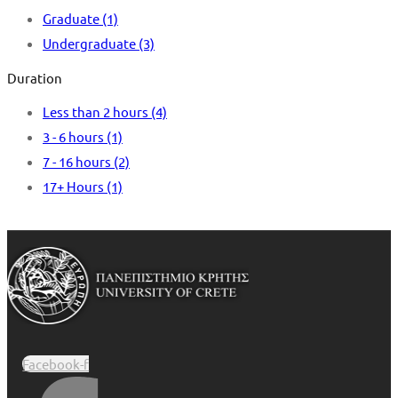
Graduate
(1)
Undergraduate
(3)
Duration
Less than 2 hours
(4)
3 - 6 hours
(1)
7 - 16 hours
(2)
17+ Hours
(1)
Facebook-f