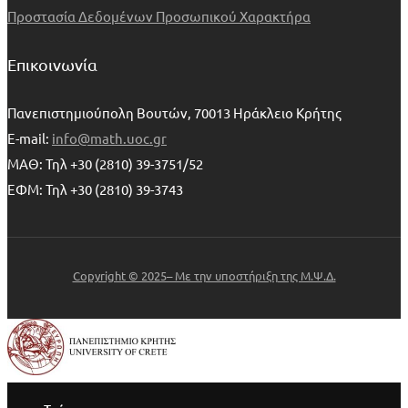
Προστασία Δεδομένων Προσωπικού Χαρακτήρα
Επικοινωνία
Πανεπιστημιούπολη Βουτών, 70013 Ηράκλειο Κρήτης
E-mail:
info@math.uoc.gr
ΜΑΘ: Τηλ +30 (2810) 39-3751/52
ΕΦΜ: Τηλ +30 (2810) 39-3743
Copyright © 2025– Με την υποστήριξη της Μ.Ψ.Δ.