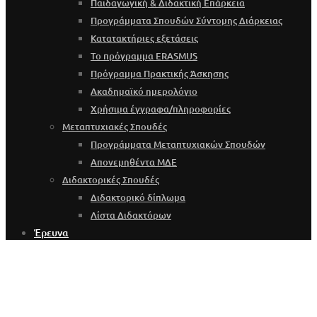
Παιδαγωγική & Διδακτική Επάρκεια
Προγράμματα Σπουδών Σύντομης Διάρκειας
Κατατακτήριες εξετάσεις
Το πρόγραμμα ERASMUS
Πρόγραμμα Πρακτικής Άσκησης
Ακαδημαϊκό ημερολόγιο
Χρήσιμα έγγραφα/πληροφορίες
Μεταπτυχιακές Σπουδές
Προγράμματα Μεταπτυχιακών Σπουδών
Απονεμηθέντα ΜΔΕ
Διδακτορικές Σπουδές
Διδακτορικό δίπλωμα
Λίστα Διδακτόρων
Έρευνα