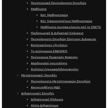
Προπτυχιακά Προγράμματα Σπουδών
Μαθήματα
Κατ. Μαθηματικών
Κατ. Εφαρμοσμένων Μαθηματικών
Μαθήματα προσφερόμενα από τη ΣΘΕΤΕ
Παιδαγωγική & Διδακτική Επάρκεια
Προγράμματα Σπουδών Σύντομης Διάρκειας
Κατατακτήριες εξετάσεις
Το πρόγραμμα ERASMUS
Πρόγραμμα Πρακτικής Άσκησης
Ακαδημαϊκό ημερολόγιο
Χρήσιμα έγγραφα/πληροφορίες
Μεταπτυχιακές Σπουδές
Προγράμματα Μεταπτυχιακών Σπουδών
Απονεμηθέντα ΜΔΕ
Διδακτορικές Σπουδές
Διδακτορικό δίπλωμα
Λίστα Διδακτόρων