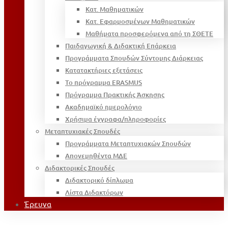
Κατ. Μαθηματικών
Κατ. Εφαρμοσμένων Μαθηματικών
Μαθήματα προσφερόμενα από τη ΣΘΕΤΕ
Παιδαγωγική & Διδακτική Επάρκεια
Προγράμματα Σπουδών Σύντομης Διάρκειας
Κατατακτήριες εξετάσεις
Το πρόγραμμα ERASMUS
Πρόγραμμα Πρακτικής Άσκησης
Ακαδημαϊκό ημερολόγιο
Χρήσιμα έγγραφα/πληροφορίες
Μεταπτυχιακές Σπουδές
Προγράμματα Μεταπτυχιακών Σπουδών
Απονεμηθέντα ΜΔΕ
Διδακτορικές Σπουδές
Διδακτορικό δίπλωμα
Λίστα Διδακτόρων
Έρευνα