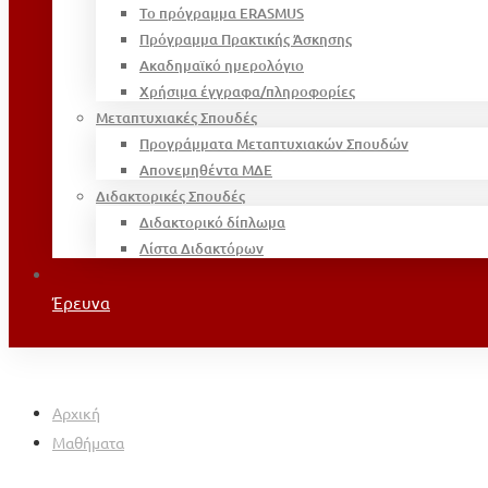
Το πρόγραμμα ERASMUS
Πρόγραμμα Πρακτικής Άσκησης
Ακαδημαϊκό ημερολόγιο
Χρήσιμα έγγραφα/πληροφορίες
Μεταπτυχιακές Σπουδές
Προγράμματα Μεταπτυχιακών Σπουδών
Απονεμηθέντα ΜΔΕ
Διδακτορικές Σπουδές
Διδακτορικό δίπλωμα
Λίστα Διδακτόρων
Έρευνα
Αρχική
Μαθήματα