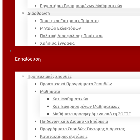
Εργαστήριο Εφαρμοσμένων Μαθηματικών
Διάρθρωση
Τομείς και Επιτροπές Τμήματος
Μητρώο Εκλεκτόρων
Πολιτική Διασφάλισης Ποιότητας
Χρήσιμα έγγραφα
Εκπαίδευση
Προπτυχιακές Σπουδές
Προπτυχιακά Προγράμματα Σπουδών
Μαθήματα
Κατ. Μαθηματικών
Κατ. Εφαρμοσμένων Μαθηματικών
Μαθήματα προσφερόμενα από τη ΣΘΕΤΕ
Παιδαγωγική & Διδακτική Επάρκεια
Προγράμματα Σπουδών Σύντομης Διάρκειας
Κατατακτήριες εξετάσεις