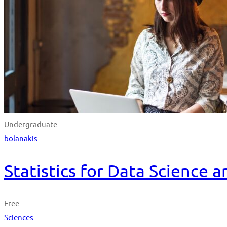
Undergraduate
bolanakis
Statistics for Data Science 
Free
Sciences