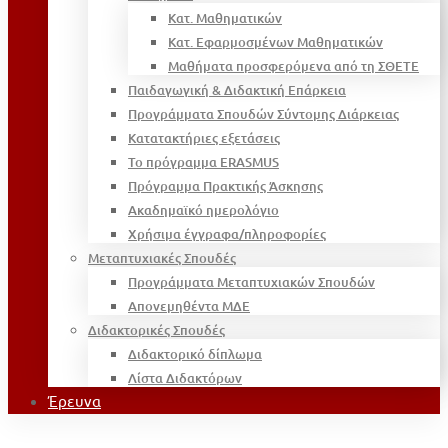
Κατ. Μαθηματικών
Κατ. Εφαρμοσμένων Μαθηματικών
Μαθήματα προσφερόμενα από τη ΣΘΕΤΕ
Παιδαγωγική & Διδακτική Επάρκεια
Προγράμματα Σπουδών Σύντομης Διάρκειας
Κατατακτήριες εξετάσεις
Το πρόγραμμα ERASMUS
Πρόγραμμα Πρακτικής Άσκησης
Ακαδημαϊκό ημερολόγιο
Χρήσιμα έγγραφα/πληροφορίες
Μεταπτυχιακές Σπουδές
Προγράμματα Μεταπτυχιακών Σπουδών
Απονεμηθέντα ΜΔΕ
Διδακτορικές Σπουδές
Διδακτορικό δίπλωμα
Λίστα Διδακτόρων
Έρευνα