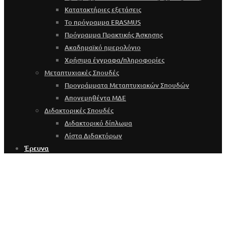
Κατατακτήριες εξετάσεις
Το πρόγραμμα ERASMUS
Πρόγραμμα Πρακτικής Άσκησης
Ακαδημαϊκό ημερολόγιο
Χρήσιμα έγγραφα/πληροφορίες
Μεταπτυχιακές Σπουδές
Προγράμματα Μεταπτυχιακών Σπουδών
Απονεμηθέντα ΜΔΕ
Διδακτορικές Σπουδές
Διδακτορικό δίπλωμα
Λίστα Διδακτόρων
Έρευνα