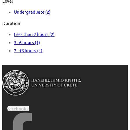
Level
Undergraduate
(2)
Duration
Less than 2 hours
(2)
3 - 6 hours
(1)
7 - 16 hours
(1)
Facebook-f