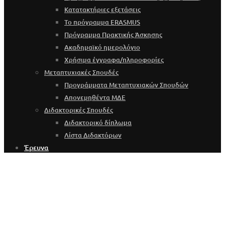
Κατατακτήριες εξετάσεις
Το πρόγραμμα ERASMUS
Πρόγραμμα Πρακτικής Άσκησης
Ακαδημαϊκό ημερολόγιο
Χρήσιμα έγγραφα/πληροφορίες
Μεταπτυχιακές Σπουδές
Προγράμματα Μεταπτυχιακών Σπουδών
Απονεμηθέντα ΜΔΕ
Διδακτορικές Σπουδές
Διδακτορικό δίπλωμα
Λίστα Διδακτόρων
Έρευνα