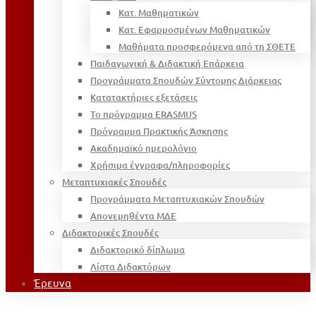
Κατ. Μαθηματικών
Κατ. Εφαρμοσμένων Μαθηματικών
Μαθήματα προσφερόμενα από τη ΣΘΕΤΕ
Παιδαγωγική & Διδακτική Επάρκεια
Προγράμματα Σπουδών Σύντομης Διάρκειας
Κατατακτήριες εξετάσεις
Το πρόγραμμα ERASMUS
Πρόγραμμα Πρακτικής Άσκησης
Ακαδημαϊκό ημερολόγιο
Χρήσιμα έγγραφα/πληροφορίες
Μεταπτυχιακές Σπουδές
Προγράμματα Μεταπτυχιακών Σπουδών
Απονεμηθέντα ΜΔΕ
Διδακτορικές Σπουδές
Διδακτορικό δίπλωμα
Λίστα Διδακτόρων
Έρευνα