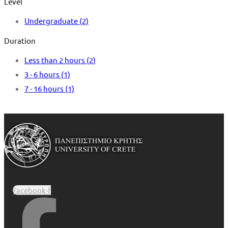
Level
Undergraduate
(2)
Duration
Less than 2 hours
(2)
3 - 6 hours
(1)
7 - 16 hours
(1)
Facebook-f