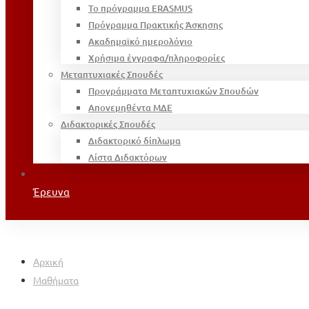
Το πρόγραμμα ERASMUS
Πρόγραμμα Πρακτικής Άσκησης
Ακαδημαϊκό ημερολόγιο
Χρήσιμα έγγραφα/πληροφορίες
Μεταπτυχιακές Σπουδές
Προγράμματα Μεταπτυχιακών Σπουδών
Απονεμηθέντα ΜΔΕ
Διδακτορικές Σπουδές
Διδακτορικό δίπλωμα
Λίστα Διδακτόρων
Έρευνα
Αρχική
Μαθήματα