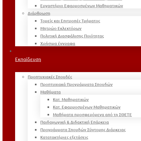
Εργαστήριο Εφαρμοσμένων Μαθηματικών
Διάρθρωση
Τομείς και Επιτροπές Τμήματος
Μητρώο Εκλεκτόρων
Πολιτική Διασφάλισης Ποιότητας
Χρήσιμα έγγραφα
Εκπαίδευση
Προπτυχιακές Σπουδές
Προπτυχιακά Προγράμματα Σπουδών
Μαθήματα
Κατ. Μαθηματικών
Κατ. Εφαρμοσμένων Μαθηματικών
Μαθήματα προσφερόμενα από τη ΣΘΕΤΕ
Παιδαγωγική & Διδακτική Επάρκεια
Προγράμματα Σπουδών Σύντομης Διάρκειας
Κατατακτήριες εξετάσεις