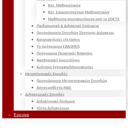
Κατ. Μαθηματικών
Κατ. Εφαρμοσμένων Μαθηματικών
Μαθήματα προσφερόμενα από τη ΣΘΕΤΕ
Παιδαγωγική & Διδακτική Επάρκεια
Προγράμματα Σπουδών Σύντομης Διάρκειας
Κατατακτήριες εξετάσεις
Το πρόγραμμα ERASMUS
Πρόγραμμα Πρακτικής Άσκησης
Ακαδημαϊκό ημερολόγιο
Χρήσιμα έγγραφα/πληροφορίες
Μεταπτυχιακές Σπουδές
Προγράμματα Μεταπτυχιακών Σπουδών
Απονεμηθέντα ΜΔΕ
Διδακτορικές Σπουδές
Διδακτορικό δίπλωμα
Λίστα Διδακτόρων
Έρευνα