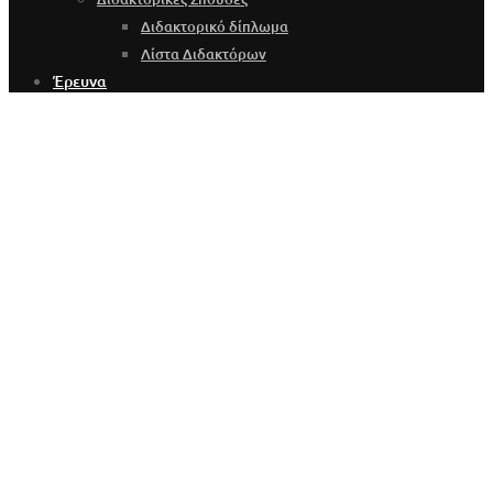
Διδακτορικό δίπλωμα
Λίστα Διδακτόρων
Έρευνα