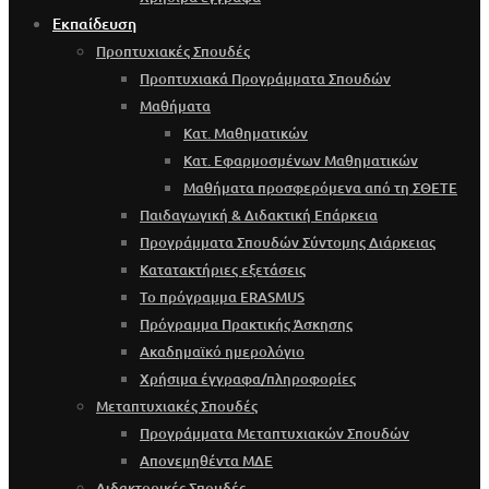
Εκπαίδευση
Προπτυχιακές Σπουδές
Προπτυχιακά Προγράμματα Σπουδών
Μαθήματα
Κατ. Μαθηματικών
Κατ. Εφαρμοσμένων Μαθηματικών
Μαθήματα προσφερόμενα από τη ΣΘΕΤΕ
Παιδαγωγική & Διδακτική Επάρκεια
Προγράμματα Σπουδών Σύντομης Διάρκειας
Κατατακτήριες εξετάσεις
Το πρόγραμμα ERASMUS
Πρόγραμμα Πρακτικής Άσκησης
Ακαδημαϊκό ημερολόγιο
Χρήσιμα έγγραφα/πληροφορίες
Μεταπτυχιακές Σπουδές
Προγράμματα Μεταπτυχιακών Σπουδών
Απονεμηθέντα ΜΔΕ
Διδακτορικές Σπουδές