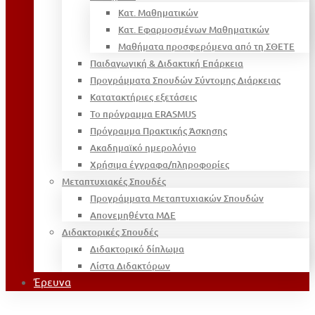
Κατ. Μαθηματικών
Κατ. Εφαρμοσμένων Μαθηματικών
Μαθήματα προσφερόμενα από τη ΣΘΕΤΕ
Παιδαγωγική & Διδακτική Επάρκεια
Προγράμματα Σπουδών Σύντομης Διάρκειας
Κατατακτήριες εξετάσεις
Το πρόγραμμα ERASMUS
Πρόγραμμα Πρακτικής Άσκησης
Ακαδημαϊκό ημερολόγιο
Χρήσιμα έγγραφα/πληροφορίες
Μεταπτυχιακές Σπουδές
Προγράμματα Μεταπτυχιακών Σπουδών
Απονεμηθέντα ΜΔΕ
Διδακτορικές Σπουδές
Διδακτορικό δίπλωμα
Λίστα Διδακτόρων
Έρευνα