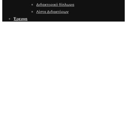
Διδακτορικό δίπλωμα
Λίστα Διδακτόρων
Έρευνα