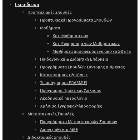
Εκπαίδευση
Προπτυχιακές Σπουδές
Προπτυχιακά Προγράμματα Σπουδών
Μαθήματα
Κατ. Μαθηματικών
Κατ. Εφαρμοσμένων Μαθηματικών
Μαθήματα προσφερόμενα από τη ΣΘΕΤΕ
Παιδαγωγική & Διδακτική Επάρκεια
Προγράμματα Σπουδών Σύντομης Διάρκειας
Κατατακτήριες εξετάσεις
Το πρόγραμμα ERASMUS
Πρόγραμμα Πρακτικής Άσκησης
Ακαδημαϊκό ημερολόγιο
Χρήσιμα έγγραφα/πληροφορίες
Μεταπτυχιακές Σπουδές
Προγράμματα Μεταπτυχιακών Σπουδών
Απονεμηθέντα ΜΔΕ
Διδακτορικές Σπουδές