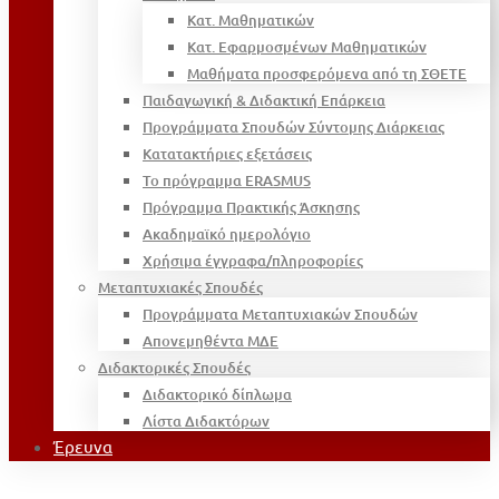
Κατ. Μαθηματικών
Κατ. Εφαρμοσμένων Μαθηματικών
Μαθήματα προσφερόμενα από τη ΣΘΕΤΕ
Παιδαγωγική & Διδακτική Επάρκεια
Προγράμματα Σπουδών Σύντομης Διάρκειας
Κατατακτήριες εξετάσεις
Το πρόγραμμα ERASMUS
Πρόγραμμα Πρακτικής Άσκησης
Ακαδημαϊκό ημερολόγιο
Χρήσιμα έγγραφα/πληροφορίες
Μεταπτυχιακές Σπουδές
Προγράμματα Μεταπτυχιακών Σπουδών
Απονεμηθέντα ΜΔΕ
Διδακτορικές Σπουδές
Διδακτορικό δίπλωμα
Λίστα Διδακτόρων
Έρευνα