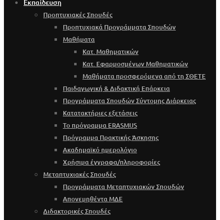
Εκπαίδευση
Προπτυχιακές Σπουδές
Προπτυχιακά Προγράμματα Σπουδών
Μαθήματα
Κατ. Μαθηματικών
Κατ. Εφαρμοσμένων Μαθηματικών
Μαθήματα προσφερόμενα από τη ΣΘΕΤΕ
Παιδαγωγική & Διδακτική Επάρκεια
Προγράμματα Σπουδών Σύντομης Διάρκειας
Κατατακτήριες εξετάσεις
Το πρόγραμμα ERASMUS
Πρόγραμμα Πρακτικής Άσκησης
Ακαδημαϊκό ημερολόγιο
Χρήσιμα έγγραφα/πληροφορίες
Μεταπτυχιακές Σπουδές
Προγράμματα Μεταπτυχιακών Σπουδών
Απονεμηθέντα ΜΔΕ
Διδακτορικές Σπουδές