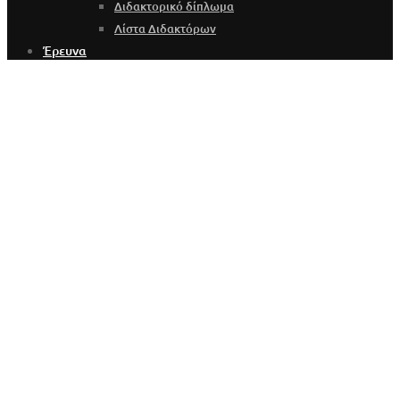
Διδακτορικό δίπλωμα
Λίστα Διδακτόρων
Έρευνα