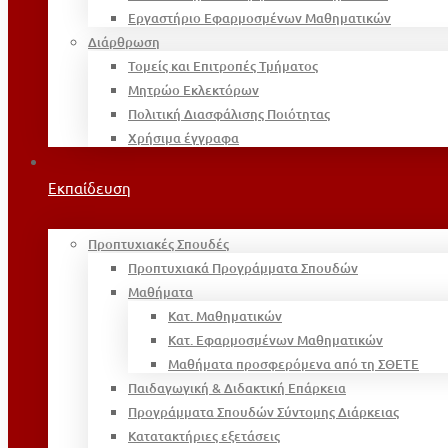
Εργαστήριο Εφαρμοσμένων Μαθηματικών
Διάρθρωση
Τομείς και Επιτροπές Τμήματος
Μητρώο Εκλεκτόρων
Πολιτική Διασφάλισης Ποιότητας
Χρήσιμα έγγραφα
Εκπαίδευση
Προπτυχιακές Σπουδές
Προπτυχιακά Προγράμματα Σπουδών
Μαθήματα
Κατ. Μαθηματικών
Κατ. Εφαρμοσμένων Μαθηματικών
Μαθήματα προσφερόμενα από τη ΣΘΕΤΕ
Παιδαγωγική & Διδακτική Επάρκεια
Προγράμματα Σπουδών Σύντομης Διάρκειας
Κατατακτήριες εξετάσεις