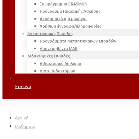
Το πρόγραμμα ERASMUS
Πρόγραμμα Πρακτικής Άσκησης
Ακαδημαϊκό ημερολόγιο
Χρήσιμα έγγραφα/πληροφορίες
Μεταπτυχιακές Σπουδές
Προγράμματα Μεταπτυχιακών Σπουδών
Απονεμηθέντα ΜΔΕ
Διδακτορικές Σπουδές
Διδακτορικό δίπλωμα
Λίστα Διδακτόρων
Έρευνα
Αρχική
Μαθήματα