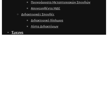
Προγράμματα Μεταπτυχιακών Σπουδών
Απονεμηθέντα ΜΔΕ
Διδακτορικές Σπουδές
Διδακτορικό δίπλωμα
Λίστα Διδακτόρων
Έρευνα