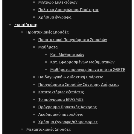
Μητρώο Εκλεκτόρων
Πολιτική Διασφάλισης Ποιότητας
Χρήσιμα έγγραφα
Εκπαίδευση
Προπτυχιακές Σπουδές
Προπτυχιακά Προγράμματα Σπουδών
Μαθήματα
Κατ. Μαθηματικών
Κατ. Εφαρμοσμένων Μαθηματικών
Μαθήματα προσφερόμενα από τη ΣΘΕΤΕ
Παιδαγωγική & Διδακτική Επάρκεια
Προγράμματα Σπουδών Σύντομης Διάρκειας
Κατατακτήριες εξετάσεις
Το πρόγραμμα ERASMUS
Πρόγραμμα Πρακτικής Άσκησης
Ακαδημαϊκό ημερολόγιο
Χρήσιμα έγγραφα/πληροφορίες
Μεταπτυχιακές Σπουδές