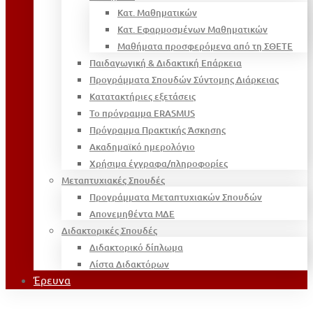
Κατ. Μαθηματικών
Κατ. Εφαρμοσμένων Μαθηματικών
Μαθήματα προσφερόμενα από τη ΣΘΕΤΕ
Παιδαγωγική & Διδακτική Επάρκεια
Προγράμματα Σπουδών Σύντομης Διάρκειας
Κατατακτήριες εξετάσεις
Το πρόγραμμα ERASMUS
Πρόγραμμα Πρακτικής Άσκησης
Ακαδημαϊκό ημερολόγιο
Χρήσιμα έγγραφα/πληροφορίες
Μεταπτυχιακές Σπουδές
Προγράμματα Μεταπτυχιακών Σπουδών
Απονεμηθέντα ΜΔΕ
Διδακτορικές Σπουδές
Διδακτορικό δίπλωμα
Λίστα Διδακτόρων
Έρευνα