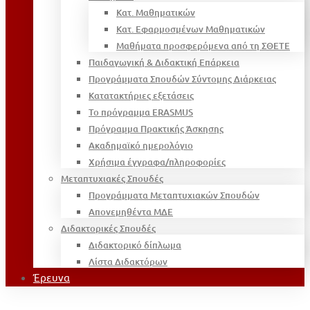
Κατ. Μαθηματικών
Κατ. Εφαρμοσμένων Μαθηματικών
Μαθήματα προσφερόμενα από τη ΣΘΕΤΕ
Παιδαγωγική & Διδακτική Επάρκεια
Προγράμματα Σπουδών Σύντομης Διάρκειας
Κατατακτήριες εξετάσεις
Το πρόγραμμα ERASMUS
Πρόγραμμα Πρακτικής Άσκησης
Ακαδημαϊκό ημερολόγιο
Χρήσιμα έγγραφα/πληροφορίες
Μεταπτυχιακές Σπουδές
Προγράμματα Μεταπτυχιακών Σπουδών
Απονεμηθέντα ΜΔΕ
Διδακτορικές Σπουδές
Διδακτορικό δίπλωμα
Λίστα Διδακτόρων
Έρευνα