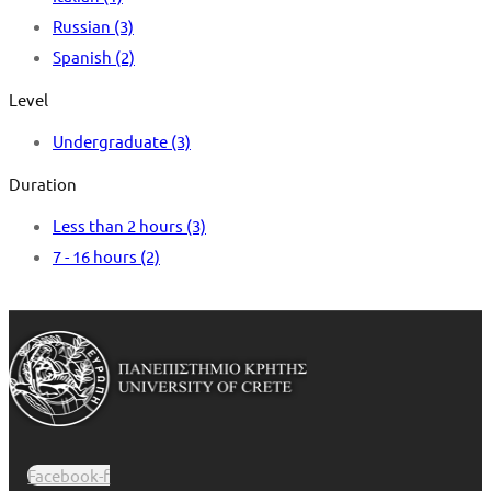
Russian
(3)
Spanish
(2)
Level
Undergraduate
(3)
Duration
Less than 2 hours
(3)
7 - 16 hours
(2)
Facebook-f