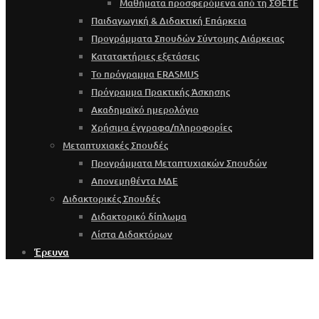
Μαθήματα προσφερόμενα από τη ΣΘΕΤΕ
Παιδαγωγική & Διδακτική Επάρκεια
Προγράμματα Σπουδών Σύντομης Διάρκειας
Κατατακτήριες εξετάσεις
Το πρόγραμμα ERASMUS
Πρόγραμμα Πρακτικής Άσκησης
Ακαδημαϊκό ημερολόγιο
Χρήσιμα έγγραφα/πληροφορίες
Μεταπτυχιακές Σπουδές
Προγράμματα Μεταπτυχιακών Σπουδών
Απονεμηθέντα ΜΔΕ
Διδακτορικές Σπουδές
Διδακτορικό δίπλωμα
Λίστα Διδακτόρων
Έρευνα