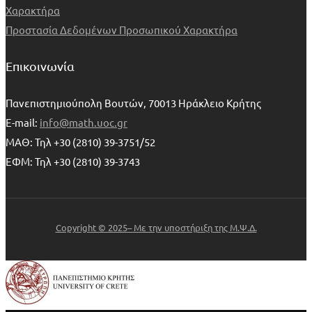
Χαρακτήρα
Προστασία Δεδομένων Προσωπικού Χαρακτήρα
Επικοινωνία
Πανεπιστημιούπολη Βουτών, 70013 Ηράκλειο Κρήτης
E-mail:
info@math.uoc.gr
ΜΑΘ: Τηλ +30 (2810) 39-3751/52
ΕΦΜ: Τηλ +30 (2810) 39-3743
Copyright © 2025– Με την υποστήριξη της Μ.Ψ.Δ.