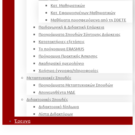
Κατ. Μαθηματικών
Κατ. Εφαρμοσμένων Μαθηματικών
Μαθήματα προσφερόμενα από τη ΣΘΕΤΕ
Παιδαγωγική & Διδακτική Επάρκεια
Προγράμματα Σπουδών Σύντομης Διάρκειας
Κατατακτήριες εξετάσεις
Το πρόγραμμα ERASMUS
Πρόγραμμα Πρακτικής Άσκησης
Ακαδημαϊκό ημερολόγιο
Χρήσιμα έγγραφα/πληροφορίες
Μεταπτυχιακές Σπουδές
Προγράμματα Μεταπτυχιακών Σπουδών
Απονεμηθέντα ΜΔΕ
Διδακτορικές Σπουδές
Διδακτορικό δίπλωμα
Λίστα Διδακτόρων
Έρευνα