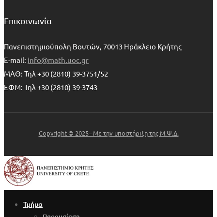
Επικοινωνία
Πανεπιστημιούπολη Βουτών, 70013 Ηράκλειο Κρήτης
E-mail:
info@math.uoc.gr
ΜΑΘ: Τηλ +30 (2810) 39-3751/52
ΕΦΜ: Τηλ +30 (2810) 39-3743
Copyright © 2025– Με την υποστήριξη της Μ.Ψ.Δ.
Τμήμα
Παρουσίαση