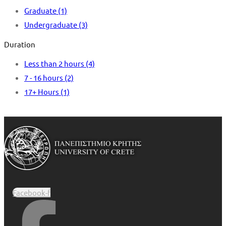
Graduate
(1)
Undergraduate
(3)
Duration
Less than 2 hours
(4)
7 - 16 hours
(2)
17+ Hours
(1)
Facebook-f