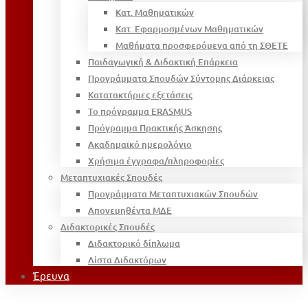
Κατ. Μαθηματικών
Κατ. Εφαρμοσμένων Μαθηματικών
Μαθήματα προσφερόμενα από τη ΣΘΕΤΕ
Παιδαγωγική & Διδακτική Επάρκεια
Προγράμματα Σπουδών Σύντομης Διάρκειας
Κατατακτήριες εξετάσεις
Το πρόγραμμα ERASMUS
Πρόγραμμα Πρακτικής Άσκησης
Ακαδημαϊκό ημερολόγιο
Χρήσιμα έγγραφα/πληροφορίες
Μεταπτυχιακές Σπουδές
Προγράμματα Μεταπτυχιακών Σπουδών
Απονεμηθέντα ΜΔΕ
Διδακτορικές Σπουδές
Διδακτορικό δίπλωμα
Λίστα Διδακτόρων
Έρευνα