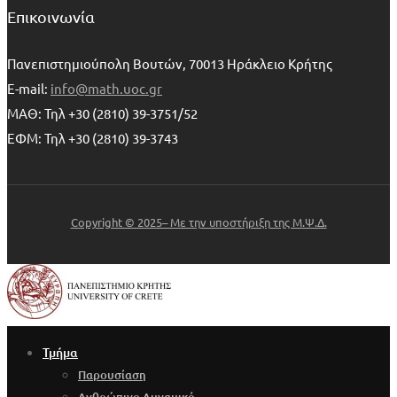
Επικοινωνία
Πανεπιστημιούπολη Βουτών, 70013 Ηράκλειο Κρήτης
E-mail:
info@math.uoc.gr
ΜΑΘ: Τηλ +30 (2810) 39-3751/52
ΕΦΜ: Τηλ +30 (2810) 39-3743
Copyright © 2025– Με την υποστήριξη της Μ.Ψ.Δ.
Τμήμα
Παρουσίαση