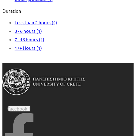
Duration
Less than 2 hours
(4)
3 - 6 hours
(1)
7 - 16 hours
(1)
17+ Hours
(1)
Facebook-f