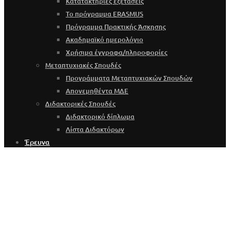
Κατατακτήριες εξετάσεις
Το πρόγραμμα ERASMUS
Πρόγραμμα Πρακτικής Άσκησης
Ακαδημαϊκό ημερολόγιο
Χρήσιμα έγγραφα/πληροφορίες
Μεταπτυχιακές Σπουδές
Προγράμματα Μεταπτυχιακών Σπουδών
Απονεμηθέντα ΜΔΕ
Διδακτορικές Σπουδές
Διδακτορικό δίπλωμα
Λίστα Διδακτόρων
Έρευνα