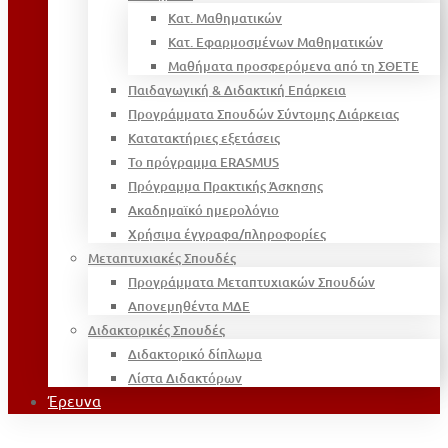
Κατ. Μαθηματικών
Κατ. Εφαρμοσμένων Μαθηματικών
Μαθήματα προσφερόμενα από τη ΣΘΕΤΕ
Παιδαγωγική & Διδακτική Επάρκεια
Προγράμματα Σπουδών Σύντομης Διάρκειας
Κατατακτήριες εξετάσεις
Το πρόγραμμα ERASMUS
Πρόγραμμα Πρακτικής Άσκησης
Ακαδημαϊκό ημερολόγιο
Χρήσιμα έγγραφα/πληροφορίες
Μεταπτυχιακές Σπουδές
Προγράμματα Μεταπτυχιακών Σπουδών
Απονεμηθέντα ΜΔΕ
Διδακτορικές Σπουδές
Διδακτορικό δίπλωμα
Λίστα Διδακτόρων
Έρευνα