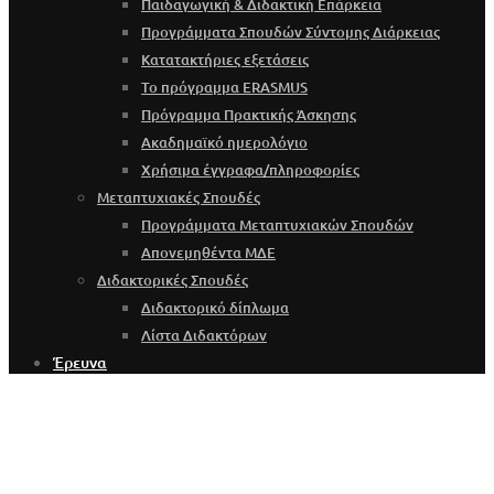
Παιδαγωγική & Διδακτική Επάρκεια
Προγράμματα Σπουδών Σύντομης Διάρκειας
Κατατακτήριες εξετάσεις
Το πρόγραμμα ERASMUS
Πρόγραμμα Πρακτικής Άσκησης
Ακαδημαϊκό ημερολόγιο
Χρήσιμα έγγραφα/πληροφορίες
Μεταπτυχιακές Σπουδές
Προγράμματα Μεταπτυχιακών Σπουδών
Απονεμηθέντα ΜΔΕ
Διδακτορικές Σπουδές
Διδακτορικό δίπλωμα
Λίστα Διδακτόρων
Έρευνα