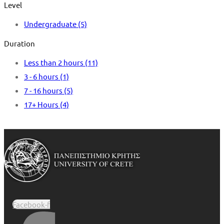
Level
Undergraduate
(5)
Duration
Less than 2 hours
(11)
3 - 6 hours
(1)
7 - 16 hours
(5)
17+ Hours
(4)
Facebook-f