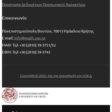
Προστασία Δεδομένων Προσωπικού Χαρακτήρα
Επικοινωνία
Πανεπιστημιούπολη Βουτών, 70013 Ηράκλειο Κρήτης
E-mail:
info@math.uoc.gr
ΜΑΘ: Τηλ +30 (2810) 39-3751/52
ΕΦΜ: Τηλ +30 (2810) 39-3743
Copyright © 2025– Με την υποστήριξη της Μ.Ψ.Δ.