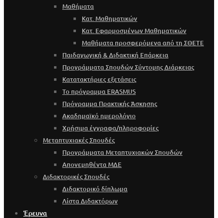
Μαθήματα
Κατ. Μαθηματικών
Κατ. Εφαρμοσμένων Μαθηματικών
Μαθήματα προσφερόμενα από τη ΣΘΕΤΕ
Παιδαγωγική & Διδακτική Επάρκεια
Προγράμματα Σπουδών Σύντομης Διάρκειας
Κατατακτήριες εξετάσεις
Το πρόγραμμα ERASMUS
Πρόγραμμα Πρακτικής Άσκησης
Ακαδημαϊκό ημερολόγιο
Χρήσιμα έγγραφα/πληροφορίες
Μεταπτυχιακές Σπουδές
Προγράμματα Μεταπτυχιακών Σπουδών
Απονεμηθέντα ΜΔΕ
Διδακτορικές Σπουδές
Διδακτορικό δίπλωμα
Λίστα Διδακτόρων
Έρευνα