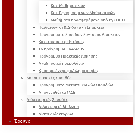
Κατ. Μαθηματικών
Κατ. Εφαρμοσμένων Μαθηματικών
Μαθήματα προσφερόμενα από τη ΣΘΕΤΕ
Παιδαγωγική & Διδακτική Επάρκεια
Προγράμματα Σπουδών Σύντομης Διάρκειας
Κατατακτήριες εξετάσεις
Το πρόγραμμα ERASMUS
Πρόγραμμα Πρακτικής Άσκησης
Ακαδημαϊκό ημερολόγιο
Χρήσιμα έγγραφα/πληροφορίες
Μεταπτυχιακές Σπουδές
Προγράμματα Μεταπτυχιακών Σπουδών
Απονεμηθέντα ΜΔΕ
Διδακτορικές Σπουδές
Διδακτορικό δίπλωμα
Λίστα Διδακτόρων
Έρευνα