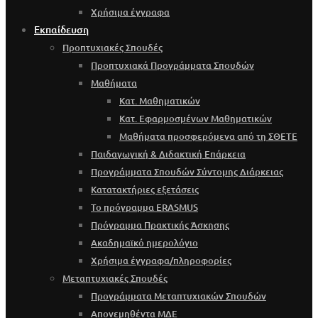
Χρήσιμα έγγραφα
Εκπαίδευση
Προπτυχιακές Σπουδές
Προπτυχιακά Προγράμματα Σπουδών
Μαθήματα
Κατ. Μαθηματικών
Κατ. Εφαρμοσμένων Μαθηματικών
Μαθήματα προσφερόμενα από τη ΣΘΕΤΕ
Παιδαγωγική & Διδακτική Επάρκεια
Προγράμματα Σπουδών Σύντομης Διάρκειας
Κατατακτήριες εξετάσεις
Το πρόγραμμα ERASMUS
Πρόγραμμα Πρακτικής Άσκησης
Ακαδημαϊκό ημερολόγιο
Χρήσιμα έγγραφα/πληροφορίες
Μεταπτυχιακές Σπουδές
Προγράμματα Μεταπτυχιακών Σπουδών
Απονεμηθέντα ΜΔΕ