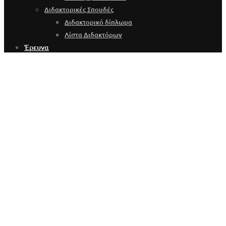
Διδακτορικές Σπουδές
Διδακτορικό δίπλωμα
Λίστα Διδακτόρων
Έρευνα