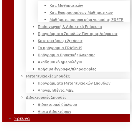
Κατ. Μαθηματικών
Κατ. Εφαρμοσμένων Μαθηματικών
Μαθήματα προσφερόμενα από τη ΣΘΕΤΕ
Παιδαγωγική & Διδακτική Επάρκεια
Προγράμματα Σπουδών Σύντομης Διάρκειας
Κατατακτήριες εξετάσεις
Το πρόγραμμα ERASMUS
Πρόγραμμα Πρακτικής Άσκησης
Ακαδημαϊκό ημερολόγιο
Χρήσιμα έγγραφα/πληροφορίες
Μεταπτυχιακές Σπουδές
Προγράμματα Μεταπτυχιακών Σπουδών
Απονεμηθέντα ΜΔΕ
Διδακτορικές Σπουδές
Διδακτορικό δίπλωμα
Λίστα Διδακτόρων
Έρευνα