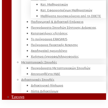
Κατ. Μαθηματικών
Κατ. Εφαρμοσμένων Μαθηματικών
Μαθήματα προσφερόμενα από τη ΣΘΕΤΕ
Παιδαγωγική & Διδακτική Επάρκεια
Προγράμματα Σπουδών Σύντομης Διάρκειας
Κατατακτήριες εξετάσεις
Το πρόγραμμα ERASMUS
Πρόγραμμα Πρακτικής Άσκησης
Ακαδημαϊκό ημερολόγιο
Χρήσιμα έγγραφα/πληροφορίες
Μεταπτυχιακές Σπουδές
Προγράμματα Μεταπτυχιακών Σπουδών
Απονεμηθέντα ΜΔΕ
Διδακτορικές Σπουδές
Διδακτορικό δίπλωμα
Λίστα Διδακτόρων
Έρευνα