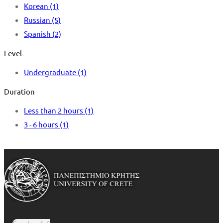
Korean
(1)
Russian
(5)
Spanish
(2)
Level
Undergraduate
(1)
Duration
Less than 2 hours
(1)
3 - 6 hours
(1)