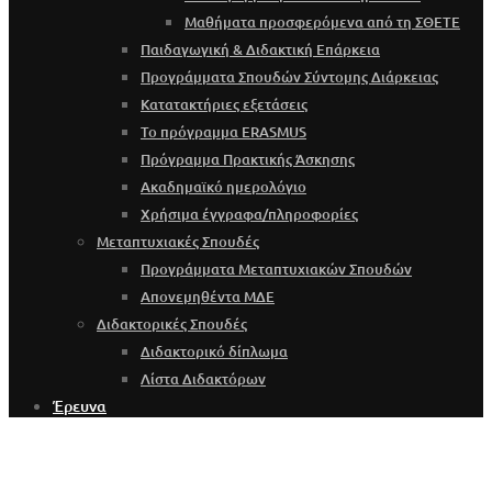
Μαθήματα προσφερόμενα από τη ΣΘΕΤΕ
Παιδαγωγική & Διδακτική Επάρκεια
Προγράμματα Σπουδών Σύντομης Διάρκειας
Κατατακτήριες εξετάσεις
Το πρόγραμμα ERASMUS
Πρόγραμμα Πρακτικής Άσκησης
Ακαδημαϊκό ημερολόγιο
Χρήσιμα έγγραφα/πληροφορίες
Μεταπτυχιακές Σπουδές
Προγράμματα Μεταπτυχιακών Σπουδών
Απονεμηθέντα ΜΔΕ
Διδακτορικές Σπουδές
Διδακτορικό δίπλωμα
Λίστα Διδακτόρων
Έρευνα